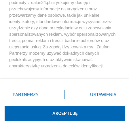
podmioty z salon24.pl uzyskujemy dostęp i
Społeczeństwo
przechowujemy informacje na urządzeniu oraz
przetwarzamy dane osobowe, takie jak unikalne
Kultura
identyfikatory, standardowe informacje wysyłane przez
urządzenie czy dane przeglądania w celu zapewniania
spersonalizowanych reklam, wybór spersonalizowanych
treści, pomiar reklam i treści, badanie odbiorców oraz
ulepszanie usług. Za zgodą Użytkownika my i Zaufani
X
Facebook
Instagram
Youtube
Partnerzy możemy używać dokładnych danych
geolokalizacyjnych oraz aktywnie skanować
charakterystykę urządzenia do celów identyfikacji.
Web Content Media sp. z o. o. © 2022
Ponieważ cenimy Twoją prywatność, prosimy o zgodę na
korzystanie z tych technologii poprzez kliknięcie
„Akceptuję”. Zgoda jest dobrowolna i zawsze możesz ją
Pomoc
O nas
Praca
Reklama
Kontakt
zmienić/wycofać klikając przycisk ustawień prywatności
PARTNERZY
USTAWIENIA
znajdujący się w lewym dolnym rogu strony
. Niektóre
rodzaje przetwarzania danych nie wymagają zgody
użytkownika, ale masz prawo sprzeciwić się takiemu
AKCEPTUJĘ
przetwarzaniu. Preferencje będą miały zastosowania tylko
Technologię dostarcza:
W3media.pl
na tej witrynie.