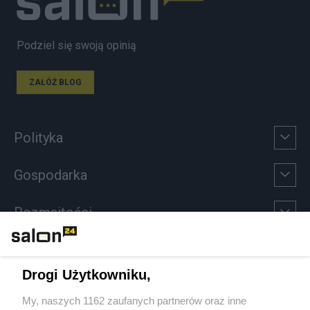
Podziel się swoją opinią
ZAŁÓŻ BLOG
Polityka
Gospodarka
Rozmaitości
Technologie
Drogi Użytkowniku,
Sport
My, naszych 1162 zaufanych partnerów oraz inne