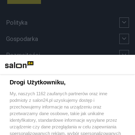
Polityka
Gospodarka
Rozmaitości
Technologie
Drogi Użytkowniku,
Sport
My, naszych 1162 zaufanych partnerów oraz inne
podmioty z salon24.pl uzyskujemy dostęp i
Społeczeństwo
przechowujemy informacje na urządzeniu oraz
przetwarzamy dane osobowe, takie jak unikalne
Kultura
identyfikatory, standardowe informacje wysyłane przez
urządzenie czy dane przeglądania w celu zapewniania
spersonalizowanych reklam, wybór spersonalizowanych