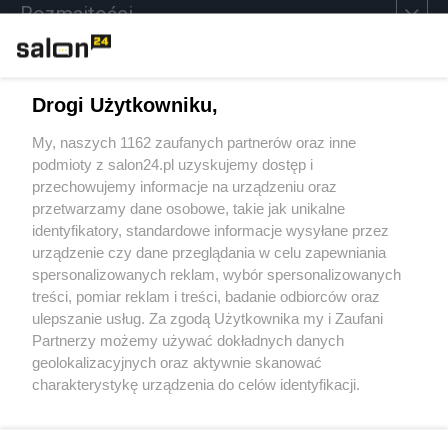
Rozmaitości
Technologie
Drogi Użytkowniku,
Sport
My, naszych 1162 zaufanych partnerów oraz inne
podmioty z salon24.pl uzyskujemy dostęp i
Społeczeństwo
przechowujemy informacje na urządzeniu oraz
przetwarzamy dane osobowe, takie jak unikalne
Kultura
identyfikatory, standardowe informacje wysyłane przez
urządzenie czy dane przeglądania w celu zapewniania
spersonalizowanych reklam, wybór spersonalizowanych
treści, pomiar reklam i treści, badanie odbiorców oraz
ulepszanie usług. Za zgodą Użytkownika my i Zaufani
X
Facebook
Instagram
Youtube
Partnerzy możemy używać dokładnych danych
geolokalizacyjnych oraz aktywnie skanować
charakterystykę urządzenia do celów identyfikacji.
Web Content Media sp. z o. o. © 2022
Ponieważ cenimy Twoją prywatność, prosimy o zgodę na
korzystanie z tych technologii poprzez kliknięcie