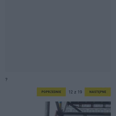
?
12 z 19
POPRZEDNIE
NASTĘPNE