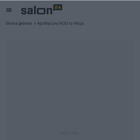
Strona główna
Apolityczny KOD to fikcja