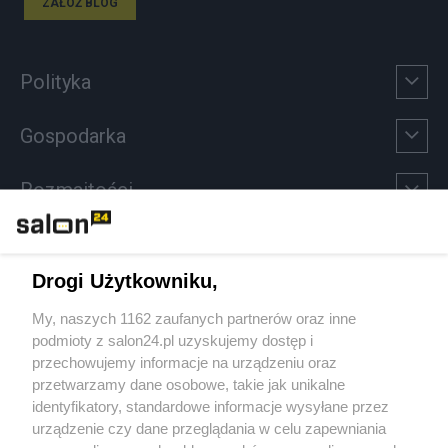
ZAŁÓŻ BLOG
Polityka
Gospodarka
Rozmaitości
Technologie
Drogi Użytkowniku,
Sport
My, naszych 1162 zaufanych partnerów oraz inne
podmioty z salon24.pl uzyskujemy dostęp i
Społeczeństwo
przechowujemy informacje na urządzeniu oraz
przetwarzamy dane osobowe, takie jak unikalne
Kultura
identyfikatory, standardowe informacje wysyłane przez
urządzenie czy dane przeglądania w celu zapewniania