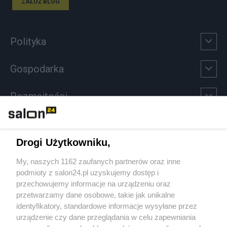
ZAŁÓŻ BLOG
Polityka
Gospodarka
Rozmaitości
Technologie
Drogi Użytkowniku,
Sport
My, naszych 1162 zaufanych partnerów oraz inne
podmioty z salon24.pl uzyskujemy dostęp i
Społeczeństwo
przechowujemy informacje na urządzeniu oraz
przetwarzamy dane osobowe, takie jak unikalne
Kultura
identyfikatory, standardowe informacje wysyłane przez
urządzenie czy dane przeglądania w celu zapewniania