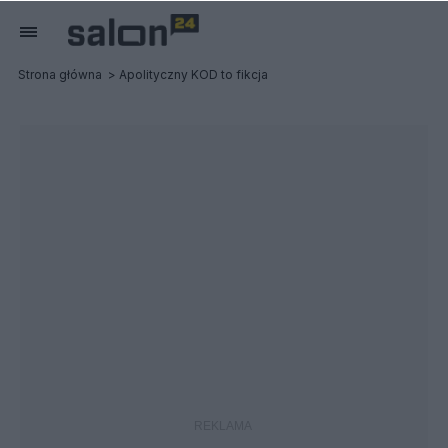
Strona główna
Apolityczny KOD to fikcja