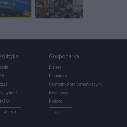
Polityka
Gospodarka
Rosja
Biznes
PiS
Pieniądze
Rząd
Centralny Port Komunikacyjny
Prezydent
Inwestycje
NATO
Podatki
WIĘCEJ
WIĘCEJ