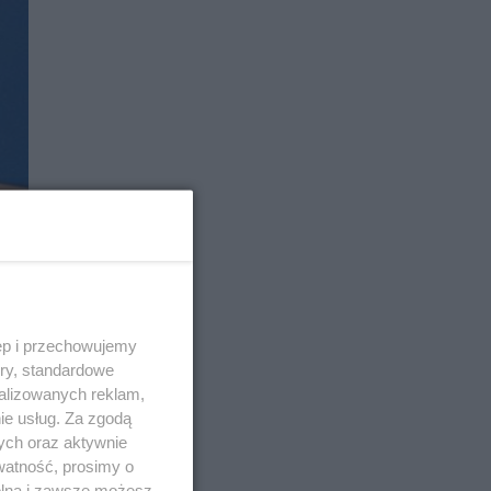
ęp i przechowujemy
ory, standardowe
alizowanych reklam,
ie usług. Za zgodą
ych oraz aktywnie
watność, prosimy o
wolna i zawsze możesz