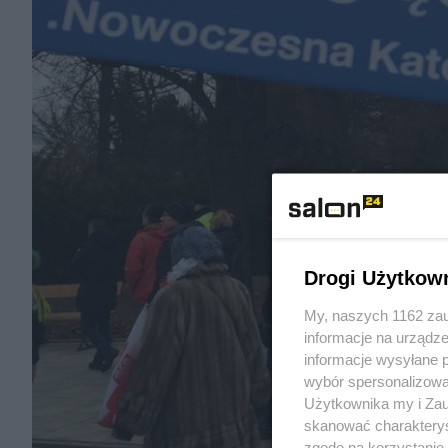
Drogi Użytkow
My, naszych 1162 zau
informacje na urządze
informacje wysyłane 
wybór spersonalizowan
Użytkownika my i Zau
skanować charakterys
zgodę na korzystanie 