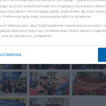
ikając przycisk ustawień prywatności znajdujący się w lewym dolny
18 z 19
etwarzania danych nie wymagają zgody użytkownika, ale masz prawo 
POPRZEDNIE
NASTĘPN
. Preferencje będą miały zastosowania tylko na tej witrynie.
szymi informacjami, abyś mógł świadomie i komfortowo korzystać z
gółowe informacje dotyczące przetwarzania Twoich danych znajdzi
s
oraz po kliknięciu w „Ustawienia”.
USTAWIENIA