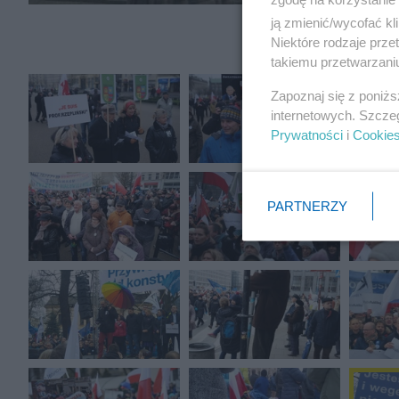
ją zmienić/wycofać kl
Niektóre rodzaje prz
takiemu przetwarzaniu
Zapoznaj się z poniż
internetowych. Szcze
Prywatności
i
Cookie
PARTNERZY