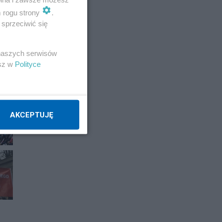
m rogu strony
.
sprzeciwić się
E
 naszych serwisów
esz w
Polityce
AKCEPTUJĘ