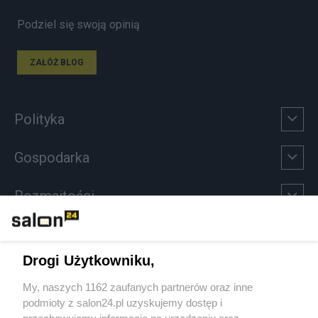
Podziel się swoją opinią
ZAŁÓŻ BLOG
Polityka
Gospodarka
Rozmaitości
Technologie
Drogi Użytkowniku,
Sport
My, naszych 1162 zaufanych partnerów oraz inne
podmioty z salon24.pl uzyskujemy dostęp i
Społeczeństwo
przechowujemy informacje na urządzeniu oraz