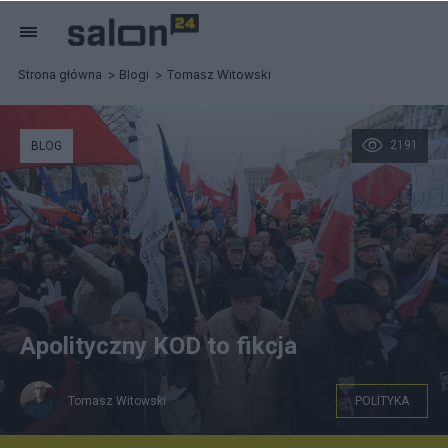
Strona główna
Blogi
Tomasz Witowski
2191
BLOG
Apolityczny KOD to fikcja
Tomasz Witowski
POLITYKA
Poznań