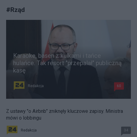
#
Rząd
Karaoke, basen z kulkami i tańce
hulańce. Tak resort "przepalał" publiczną
kasę
Redakcja
60
Z ustawy "o Airbnb" zniknęły kluczowe zapisy. Ministra
mówi o lobbingu
Redakcja
34