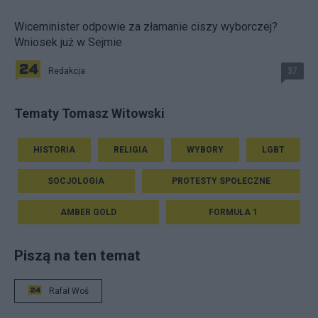
Wiceminister odpowie za złamanie ciszy wyborczej?
Wniosek już w Sejmie
Redakcja
37
Tematy Tomasz Witowski
HISTORIA
RELIGIA
WYBORY
LGBT
SOCJOLOGIA
PROTESTY SPOŁECZNE
AMBER GOLD
FORMUŁA 1
Piszą na ten temat
Rafał Woś