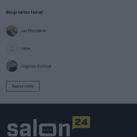
Blogi na ten temat
Jan Filip Libicki
catrw
Zbigniew Kuźmiuk
Napisz notkę