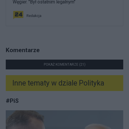
Węgier. "Był ostatnim legalnym"
Redakcja
Komentarze
POKAŻ KOMENTARZE (21)
Inne tematy w dziale
Polityka
#
PiS