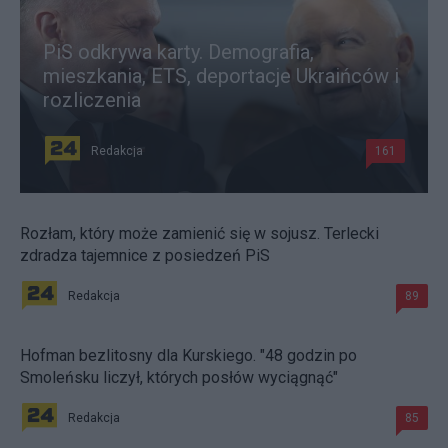
PiS odkrywa karty. Demografia,
mieszkania, ETS, deportacje Ukraińców i
rozliczenia
Redakcja
161
Rozłam, który może zamienić się w sojusz. Terlecki
zdradza tajemnice z posiedzeń PiS
Redakcja
89
Hofman bezlitosny dla Kurskiego. "48 godzin po
Smoleńsku liczył, których posłów wyciągnąć"
Redakcja
85