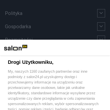
Polityka
Gospodarka
Rozmaitości
Technologie
Drogi Użytkowniku,
Sport
My, naszych 1160 zaufanych partnerów oraz inne
podmioty z salon24.pl uzyskujemy dostęp i
Społeczeństwo
przechowujemy informacje na urządzeniu oraz
przetwarzamy dane osobowe, takie jak unikalne
Kultura
identyfikatory, standardowe informacje wysyłane przez
urządzenie czy dane przeglądania w celu zapewniania
spersonalizowanych reklam, wybór spersonalizowanych
treści, pomiar reklam i treści, badanie odbiorców oraz