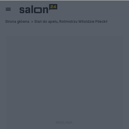
Strona główna
Stań do apelu, Rotmistrzu Witoldzie Pilecki!