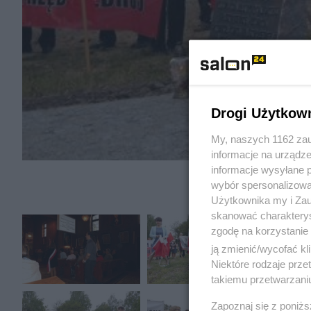
Drogi Użytkow
My, naszych 1162 zau
informacje na urządze
informacje wysyłane 
wybór spersonalizowan
Użytkownika my i Zau
skanować charakterys
zgodę na korzystanie 
ją zmienić/wycofać kl
Niektóre rodzaje prz
takiemu przetwarzaniu
Zapoznaj się z poniż