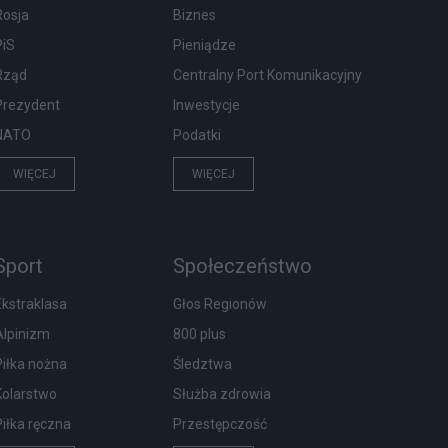
Rosja
Biznes
PiS
Pieniądze
Rząd
Centralny Port Komunikacyjny
Prezydent
Inwestycje
NATO
Podatki
WIĘCEJ
WIĘCEJ
Sport
Społeczeństwo
Ekstraklasa
Głos Regionów
Alpinizm
800 plus
Piłka nożna
Śledztwa
Kolarstwo
Służba zdrowia
Piłka ręczna
Przestępczość