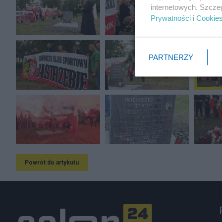
internetowych. Szcze
Prywatności
i
Cookie
PARTNERZY
Powrót do artykułu