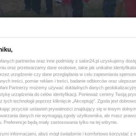
niku,
fanych partnerów oraz inne podmioty z salon24.pl uzyskujemy dost
niu oraz przetwarzamy dane osobowe, takie jak unikalne identyfikat
przez urządzenie czy dane przeglądania w celu zapewniania sperson
ych treści, pomiar reklam i treści, badanie odbiorców oraz ulepszan
13 z 19
POPRZEDNIE
NASTĘPN
fani Partnerzy możemy używać dokładnych danych geolokalizacyjn
tykę urządzenia do celów identyfikacji. Ponieważ cenimy Twoją pry
z tych technologii poprzez kliknięcie „Akceptuję”. Zgoda jest dobro
ikając przycisk ustawień prywatności znajdujący się w lewym dolny
etwarzania danych nie wymagają zgody użytkownika, ale masz prawo 
. Preferencje będą miały zastosowania tylko na tej witrynie.
szymi informacjami, abyś mógł świadomie i komfortowo korzystać z