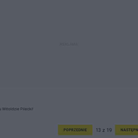
 Witoldzie Pilecki!
13 z 19
POPRZEDNIE
NASTĘPN