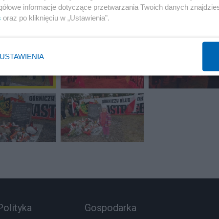
gółowe informacje dotyczące przetwarzania Twoich danych znajdzi
s
oraz po kliknięciu w „Ustawienia”.
USTAWIENIA
Polityka
Gospodarka