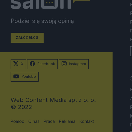
Podziel się swoją opinią
ZAŁÓŻ BLOG
X
Facebook
Instagram
Youtube
Web Content Media sp. z o. o.
© 2022
Pomoc
O nas
Praca
Reklama
Kontakt