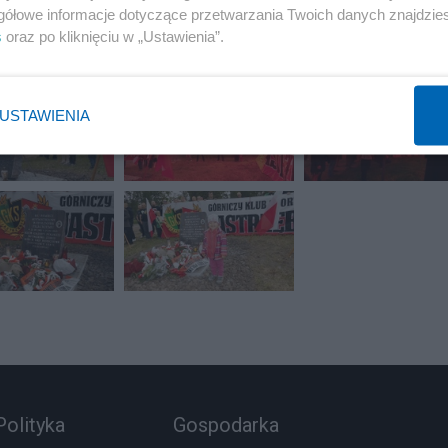
gółowe informacje dotyczące przetwarzania Twoich danych znajdzi
s
oraz po kliknięciu w „Ustawienia”.
USTAWIENIA
Polityka
Gospodarka