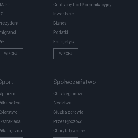
NATO
Centralny Port Komunikacyjny
KO
Inwestycje
Prezydent
Biznes
Imigranci
Podatki
PiS
Energetyka
WIĘCEJ
WIĘCEJ
Sport
Społeczeństwo
Alpinizm
Głos Regionów
Piłka nożna
Śledztwa
Kolarstwo
Służba zdrowia
Ekstraklasa
Przestępczość
Piłka ręczna
Charytatywność