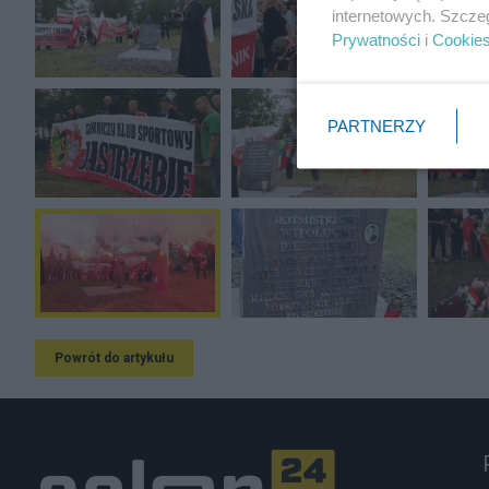
internetowych. Szcze
Prywatności
i
Cookie
PARTNERZY
Powrót do artykułu