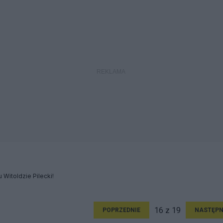
 Witoldzie Pilecki!
16 z 19
POPRZEDNIE
NASTĘPN