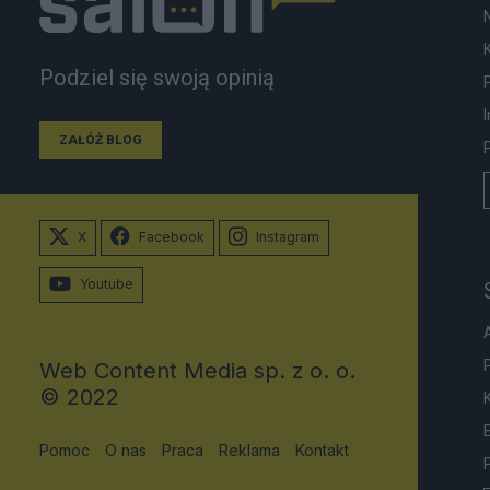
Podziel się swoją opinią
ZAŁÓŻ BLOG
X
Facebook
Instagram
Youtube
Web Content Media sp. z o. o.
© 2022
Pomoc
O nas
Praca
Reklama
Kontakt