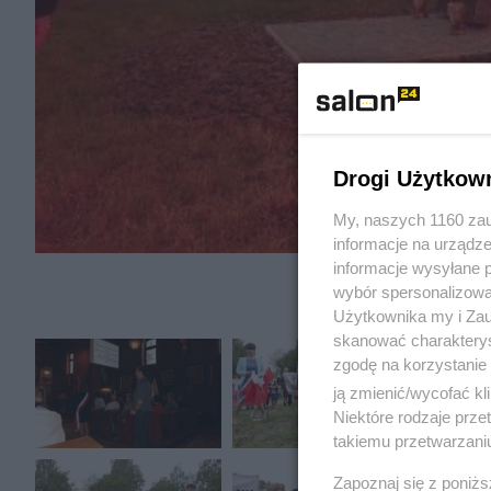
Drogi Użytkow
My, naszych 1160 zau
informacje na urządze
informacje wysyłane 
wybór spersonalizowan
Użytkownika my i Zau
skanować charakterys
zgodę na korzystanie 
ją zmienić/wycofać kl
Niektóre rodzaje prz
takiemu przetwarzaniu
Zapoznaj się z poniż