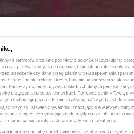
niku,
fanych partnerów oraz inne podmioty z salon24.pl uzyskujemy dost
niu oraz przetwarzamy dane osobowe, takie jak unikalne identyfikat
przez urządzenie czy dane przeglądania w celu zapewniania sperson
ych treści, pomiar reklam i treści, badanie odbiorców oraz ulepszan
16 z 19
POPRZEDNIE
NASTĘPN
fani Partnerzy możemy używać dokładnych danych geolokalizacyjn
tykę urządzenia do celów identyfikacji. Ponieważ cenimy Twoją pry
z tych technologii poprzez kliknięcie „Akceptuję”. Zgoda jest dobro
ikając przycisk ustawień prywatności znajdujący się w lewym dolny
etwarzania danych nie wymagają zgody użytkownika, ale masz prawo 
. Preferencje będą miały zastosowania tylko na tej witrynie.
szymi informacjami, abyś mógł świadomie i komfortowo korzystać z