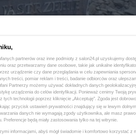
niku,
fanych partnerów oraz inne podmioty z salon24.pl uzyskujemy dost
niu oraz przetwarzamy dane osobowe, takie jak unikalne identyfikat
przez urządzenie czy dane przeglądania w celu zapewniania sperson
17 z 19
ych treści, pomiar reklam i treści, badanie odbiorców oraz ulepszan
POPRZEDNIE
NASTĘPN
fani Partnerzy możemy używać dokładnych danych geolokalizacyjn
tykę urządzenia do celów identyfikacji. Ponieważ cenimy Twoją pry
z tych technologii poprzez kliknięcie „Akceptuję”. Zgoda jest dobro
ikając przycisk ustawień prywatności znajdujący się w lewym dolny
etwarzania danych nie wymagają zgody użytkownika, ale masz prawo 
. Preferencje będą miały zastosowania tylko na tej witrynie.
szymi informacjami, abyś mógł świadomie i komfortowo korzystać z