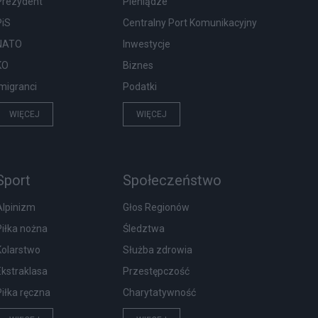
Prezydent
Pieniądze
PiS
Centralny Port Komunikacyjny
NATO
Inwestycje
KO
Biznes
Imigranci
Podatki
WIĘCEJ
WIĘCEJ
Sport
Społeczeństwo
Alpinizm
Głos Regionów
Piłka nożna
Śledztwa
Kolarstwo
Służba zdrowia
Ekstraklasa
Przestępczość
Piłka ręczna
Charytatywność