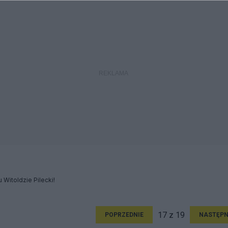
 Witoldzie Pilecki!
17 z 19
POPRZEDNIE
NASTĘPN