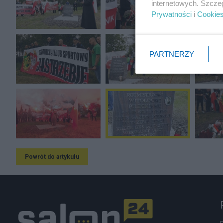
internetowych. Szcze
Prywatności
i
Cookie
PARTNERZY
Powrót do artykułu