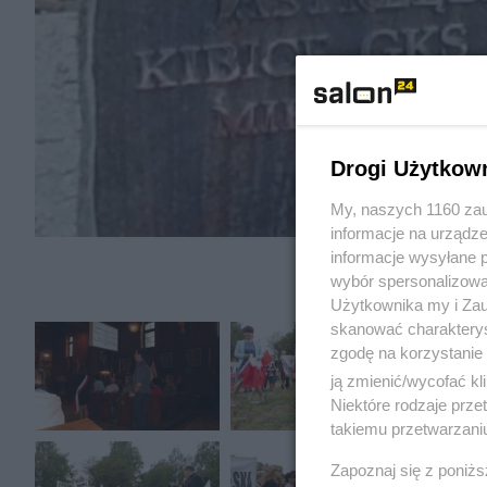
Drogi Użytkow
My, naszych 1160 zau
informacje na urządze
informacje wysyłane 
wybór spersonalizowan
Użytkownika my i Zau
skanować charakterys
zgodę na korzystanie 
ją zmienić/wycofać kl
Niektóre rodzaje prz
takiemu przetwarzaniu
Zapoznaj się z poniż