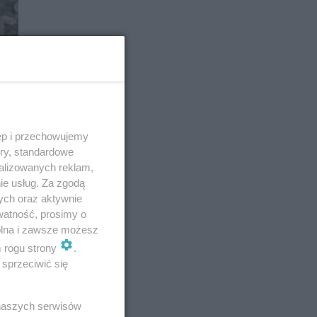
ęp i przechowujemy
ory, standardowe
alizowanych reklam,
ie usług. Za zgodą
E
ych oraz aktywnie
watność, prosimy o
wolna i zawsze możesz
m rogu strony
.
sprzeciwić się
 naszych serwisów