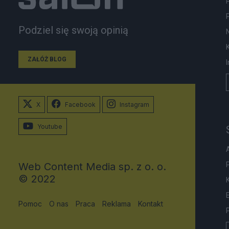
Podziel się swoją opinią
ZAŁÓŻ BLOG
X
Facebook
Instagram
Youtube
Web Content Media sp. z o. o.
© 2022
Pomoc
O nas
Praca
Reklama
Kontakt