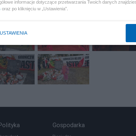
gółowe informacje dotyczące przetwarzania Twoich danych znajdzi
s
oraz po kliknięciu w „Ustawienia”.
USTAWIENIA
Polityka
Gospodarka