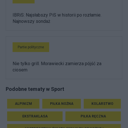
IBRiS: Najsłabszy PiS w historii po rozłamie.
Najnowszy sondaż
Partie polityczne
Nie tylko grill. Morawiecki zamierza pójść za
ciosem
Podobne tematy w Sport
ALPINIZM
PIŁKA NOŻNA
KOLARSTWO
EKSTRAKLASA
PIŁKA RĘCZNA