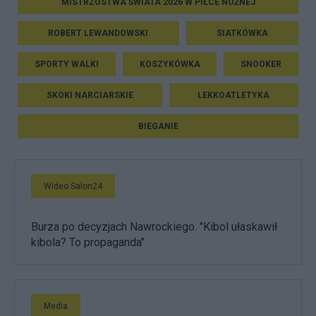
MISTRZOSTWA ŚWIATA 2026 W PIŁCE NOŻNEJ
ROBERT LEWANDOWSKI
SIATKÓWKA
SPORTY WALKI
KOSZYKÓWKA
SNOOKER
SKOKI NARCIARSKIE
LEKKOATLETYKA
BIEGANIE
Wideo Salon24
Burza po decyzjach Nawrockiego. "Kibol ułaskawił
kibola? To propaganda"
Media