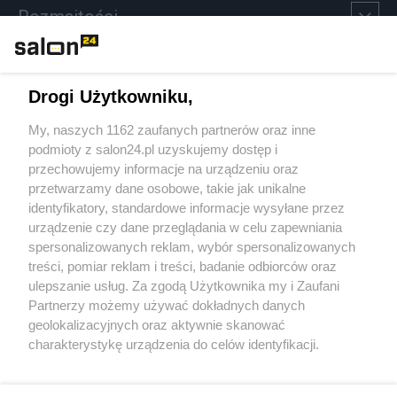
Rozmaitości
Technologie
Drogi Użytkowniku,
Sport
My, naszych 1162 zaufanych partnerów oraz inne
podmioty z salon24.pl uzyskujemy dostęp i
Społeczeństwo
przechowujemy informacje na urządzeniu oraz
przetwarzamy dane osobowe, takie jak unikalne
Kultura
identyfikatory, standardowe informacje wysyłane przez
urządzenie czy dane przeglądania w celu zapewniania
spersonalizowanych reklam, wybór spersonalizowanych
treści, pomiar reklam i treści, badanie odbiorców oraz
ulepszanie usług. Za zgodą Użytkownika my i Zaufani
X
Facebook
Instagram
Youtube
Partnerzy możemy używać dokładnych danych
geolokalizacyjnych oraz aktywnie skanować
charakterystykę urządzenia do celów identyfikacji.
Web Content Media sp. z o. o. © 2022
Ponieważ cenimy Twoją prywatność, prosimy o zgodę na
korzystanie z tych technologii poprzez kliknięcie