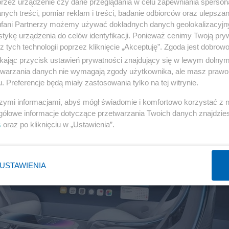
przez urządzenie czy dane przeglądania w celu zapewniania sperson
ych treści, pomiar reklam i treści, badanie odbiorców oraz ulepszan
ZNES
3
fani Partnerzy możemy używać dokładnych danych geolokalizacyjn
tykę urządzenia do celów identyfikacji. Ponieważ cenimy Twoją pry
z tych technologii poprzez kliknięcie „Akceptuję”. Zgoda jest dobro
ikając przycisk ustawień prywatności znajdujący się w lewym dolny
etwarzania danych nie wymagają zgody użytkownika, ale masz prawo 
. Preferencje będą miały zastosowania tylko na tej witrynie.
szymi informacjami, abyś mógł świadomie i komfortowo korzystać z
gółowe informacje dotyczące przetwarzania Twoich danych znajdzi
s
oraz po kliknięciu w „Ustawienia”.
USTAWIENIA