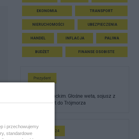
EKONOMIA
TRANSPORT
NIERUCHOMOŚCI
UBEZPIECZENIA
HANDEL
INFLACJA
PALIWA
BUDŻET
FINANSE OSOBISTE
Prezydent
Rok z Nawrockim. Głośne weta, sojusz z
USA i powrót do Trójmorza
ęp i przechowujemy
Wideo Salon24
ory, standardowe