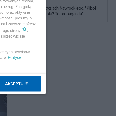
alizowanych reklam,
ie usług. Za zgodą
Burza po decyzjach Nawrockiego. "Kibol
ych oraz aktywnie
ułaskawił kibola? To propaganda"
watność, prosimy o
wolna i zawsze możesz
m rogu strony
.
sprzeciwić się
 naszych serwisów
esz w
Polityce
AKCEPTUJĘ