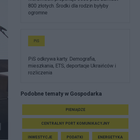
800 złotych. Środki dla rodzin byłyby
ogromne
PiS
PiS odkrywa karty. Demografia,
mieszkania, ETS, deportacje Ukraińców i
rozliczenia
Podobne tematy w Gospodarka
PIENIĄDZE
CENTRALNY PORT KOMUNIKACYJNY
INWESTYCJE
PODATKI
ENERGETYKA