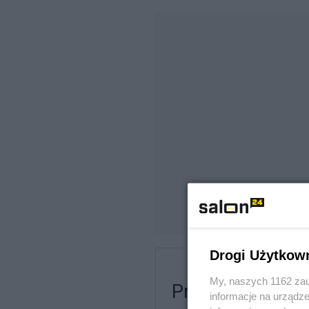
Drogi Użytkow
My, naszych 1162 zau
Przemysł - czy
informacje na urządze