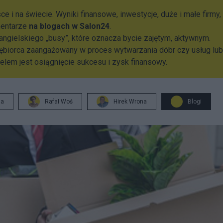
e i na świecie. Wyniki finansowe, inwestycje, duże i małe firmy,
mentarze
na blogach w Salon24
.
angielskiego „busy”, które oznacza bycie zajętym, aktywnym.
ębiorca zaangażowany w proces wytwarzania dóbr czy usług lub
celem jest osiągnięcie sukcesu i zysk finansowy.
ja
Rafał Woś
Hirek Wrona
Blogi