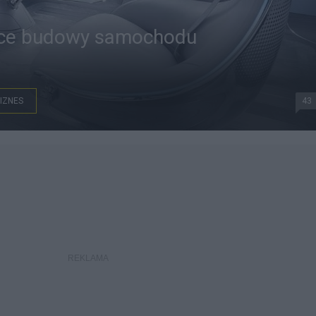
chce budowy samochodu
IZNES
43