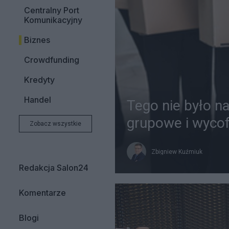
Centralny Port
Komunikacyjny
Biznes
Crowdfunding
Kredyty
Handel
Tego nie było n
grupowe i wycof
Zobacz wszystkie
Zbigniew Kuźmiuk
Redakcja Salon24
Komentarze
Blogi