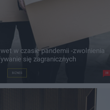
awet w czasie pandemii -zwolnienia
ywanie się zagranicznych
BIZNES
38