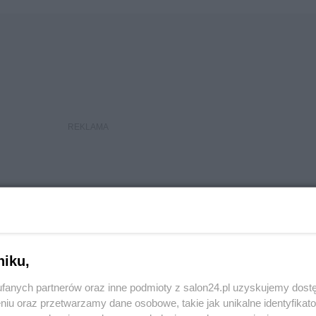
niku,
fanych partnerów oraz inne podmioty z salon24.pl uzyskujemy dost
 USA sprosta Chinom?
niu oraz przetwarzamy dane osobowe, takie jak unikalne identyfikat