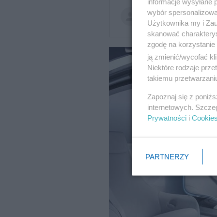
informacje wysyłane 
wybór spersonalizowan
-ab-
BI
Użytkownika my i Zau
skanować charakterys
zgodę na korzystanie 
ją zmienić/wycofać kl
Niektóre rodzaje prz
takiemu przetwarzaniu
Zapoznaj się z poniż
internetowych. Szcze
Prywatności
i
Cookie
PARTNERZY