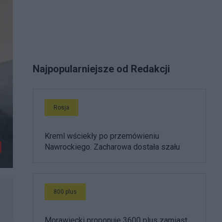
Najpopularniejsze od Redakcji
Rosja
Kreml wściekły po przemówieniu
Nawrockiego. Zacharowa dostała szału
800 plus
Morawiecki proponuje 3600 plus zamiast