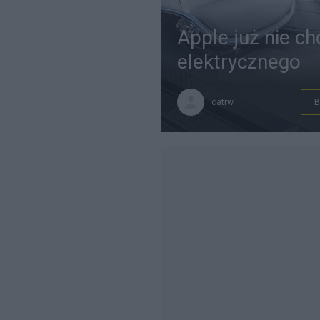
Apple już nie 
elektrycznego
catrw
B