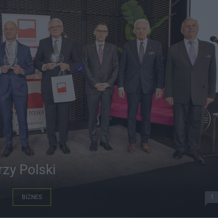
zy Polski
BIZNES
1