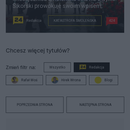
Sikorski prowokuje swoim wpisem
Redakcja
KATASTROFA SMOLEŃSKA
424
Chcesz więcej tytułów?
Zmień filtr na:
Wszystko
Redakcja
Rafał Woś
Hirek Wrona
Blogi
POPRZEDNIA STRONA
NASTĘPNA STRONA