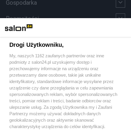
Gospodarka
Rozmaitości
Technologie
Drogi Użytkowniku,
Sport
My, naszych 1162 zaufanych partnerów oraz inne
podmioty z salon24.pl uzyskujemy dostęp i
Społeczeństwo
przechowujemy informacje na urządzeniu oraz
przetwarzamy dane osobowe, takie jak unikalne
Kultura
identyfikatory, standardowe informacje wysyłane przez
urządzenie czy dane przeglądania w celu zapewniania
spersonalizowanych reklam, wybór spersonalizowanych
treści, pomiar reklam i treści, badanie odbiorców oraz
ulepszanie usług. Za zgodą Użytkownika my i Zaufani
X
Facebook
Instagram
Youtube
Partnerzy możemy używać dokładnych danych
geolokalizacyjnych oraz aktywnie skanować
charakterystykę urządzenia do celów identyfikacji.