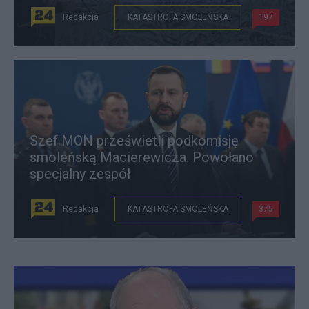
Redakcja
KATASTROFA SMOLEŃSKA
197
Szef MON prześwietli podkomisję
smoleńską Macierewicza. Powołano
specjalny zespół
Redakcja
KATASTROFA SMOLEŃSKA
375