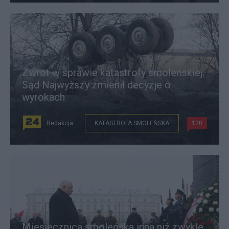
Zwrot w sprawie katastrofy smoleńskiej.
Sąd Najwyższy zmienił decyzje o
wyrokach
Redakcja
KATASTROFA SMOLEŃSKA
120
Miesięcznica smoleńska inna niż zwykle.