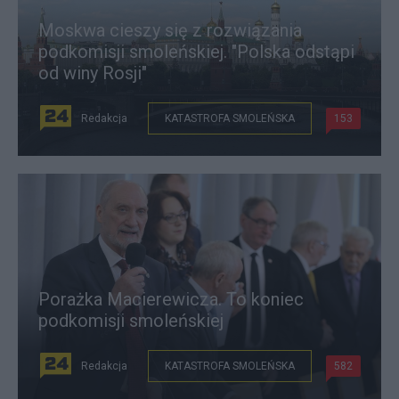
Moskwa cieszy się z rozwiązania
podkomisji smoleńskiej. "Polska odstąpi
od winy Rosji"
Redakcja
KATASTROFA SMOLEŃSKA
153
Porażka Macierewicza. To koniec
podkomisji smoleńskiej
Redakcja
KATASTROFA SMOLEŃSKA
582