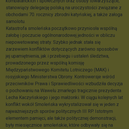
kombatanckich i społecznych oraz osoby towarzyszące,
stanowiący delegację polską na uroczystości związane z
obchodami 70. rocznicy zbrodni katyńskiej, a także załoga
samolotu.
Katastrofa smoleńska początkowo przyniosła wspólną
żałobę i poczucie ogólnonarodowej jedności w obliczu
niepowetowanej straty. Szybko jednak stała się
zarzewiem konfliktów dotyczących zarówno sposobów
jej upamiętnienia, jak i przebiegu i ustaleń śledztwa,
prowadzonego przez wspólną komisję
Międzypaństwowego Komitetu Lotniczego (MAK) i
rosyjskiego Ministerstwa Obrony. Kontrowersje wśród
przeciwników Prawa i Sprawiedliwości wzbudziła decyzja
o pochowaniu na Wawelu zmarłego tragicznie prezydenta
Lecha Kaczyńskiego i jego małżonki. W ciągu kolejnych lat
konflikt wokół Smoleńska wykrystalizował się w jeden z
najważniejszych sporów politycznych III RP. Istotnym
elementem pamięci, ale także politycznej demonstracji,
były miesięcznice smoleńskie, które odbywały się na