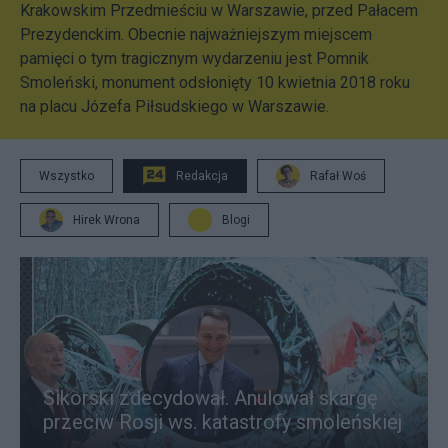
Krakowskim Przedmieściu w Warszawie, przed Pałacem
Prezydenckim. Obecnie najważniejszym miejscem
pamięci o tym tragicznym wydarzeniu jest Pomnik
Smoleński, monument odsłonięty 10 kwietnia 2018 roku
na placu Józefa Piłsudskiego w Warszawie.
Wszystko
Redakcja
Rafał Woś
Hirek Wrona
Blogi
Sikorski zdecydował. Anulował skargę
przeciw Rosji ws. katastrofy smoleńskiej