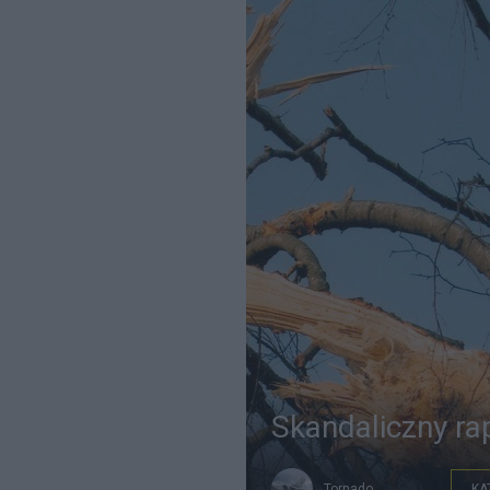
Skandaliczny ra
Tornado
KA