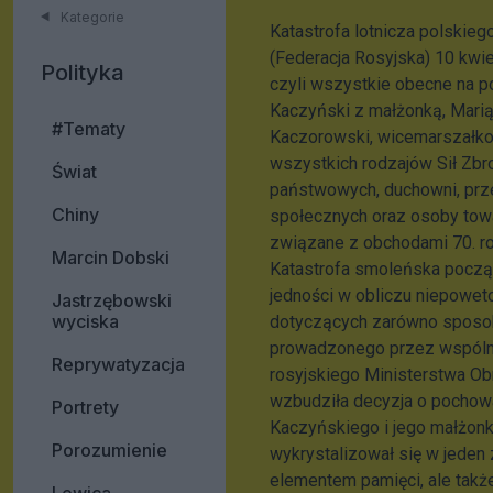
Kategorie
Katastrofa lotnicza polskie
(Federacja Rosyjska) 10 kwie
Polityka
czyli wszystkie obecne na p
Kaczyński z małżonką, Marią
#Tematy
Kaczorowski, wicemarszałko
wszystkich rodzajów Sił Zbro
Świat
państwowych, duchowni, prze
Chiny
społecznych oraz osoby towa
związane z obchodami 70. roc
Marcin Dobski
Katastrofa smoleńska począ
jedności w obliczu niepoweto
Jastrzębowski
wyciska
dotyczących zarówno sposobów
prowadzonego przez wspóln
Reprywatyzacja
rosyjskiego Ministerstwa Ob
wzbudziła decyzja o pochow
Portrety
Kaczyńskiego i jego małżonki
Porozumienie
wykrystalizował się w jeden 
elementem pamięci, ale także