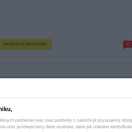
KATASTROFA SMOLEŃSKA
92
i
KATASTROFA SMOLEŃSKA
79
niku,
fanych partnerów oraz inne podmioty z salon24.pl uzyskujemy dost
niu oraz przetwarzamy dane osobowe, takie jak unikalne identyfikat