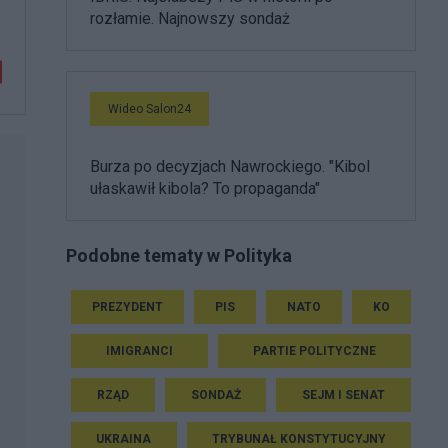
rozłamie. Najnowszy sondaż
Wideo Salon24
Burza po decyzjach Nawrockiego. "Kibol
ułaskawił kibola? To propaganda"
Podobne tematy w Polityka
PREZYDENT
PIS
NATO
KO
IMIGRANCI
PARTIE POLITYCZNE
RZĄD
SONDAŻ
SEJM I SENAT
UKRAINA
TRYBUNAŁ KONSTYTUCYJNY