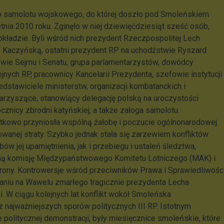
go samolotu wojskowego, do której doszło pod Smoleńskiem
tnia 2010 roku. Zginęło w niej dziewięćdziesiąt sześć osób,
okładzie. Byli wśród nich prezydent Rzeczpospolitej Lech
 Kaczyńską, ostatni prezydent RP na uchodźstwie Ryszard
wie Sejmu i Senatu, grupa parlamentarzystów, dowódcy
jnych RP, pracownicy Kancelarii Prezydenta, szefowie instytucji
dstawiciele ministerstw, organizacji kombatanckich i
rzyszące, stanowiący delegację polską na uroczystości
znicy zbrodni katyńskiej, a także załoga samolotu.
tkowo przyniosła wspólną żałobę i poczucie ogólnonarodowej
wanej straty. Szybko jednak stała się zarzewiem konfliktów
 jej upamiętnienia, jak i przebiegu i ustaleń śledztwa,
ą komisję Międzypaństwowego Komitetu Lotniczego (MAK) i
rony. Kontrowersje wśród przeciwników Prawa i Sprawiedliwośc
aniu na Wawelu zmarłego tragicznie prezydenta Lecha
. W ciągu kolejnych lat konflikt wokół Smoleńska
z najważniejszych sporów politycznych III RP. Istotnym
 politycznej demonstracji, były miesięcznice smoleńskie, które