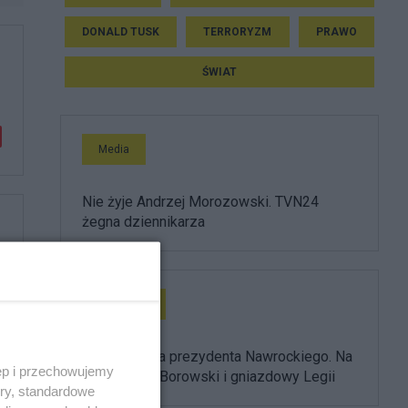
DONALD TUSK
TERRORYZM
PRAWO
ŚWIAT
Media
Nie żyje Andrzej Morozowski. TVN24
żegna dziennikarza
Prezydent
Ułaskawienia prezydenta Nawrockiego. Na
ęp i przechowujemy
liście Adam Borowski i gniazdowy Legii
ory, standardowe