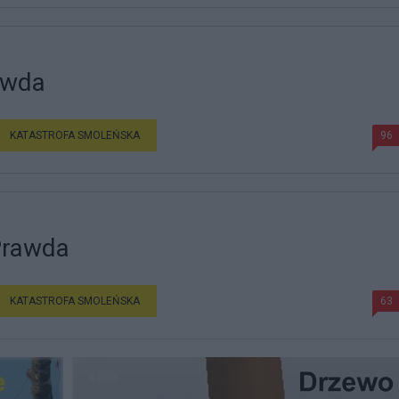
awda
KATASTROFA SMOLEŃSKA
96
Prawda
KATASTROFA SMOLEŃSKA
63