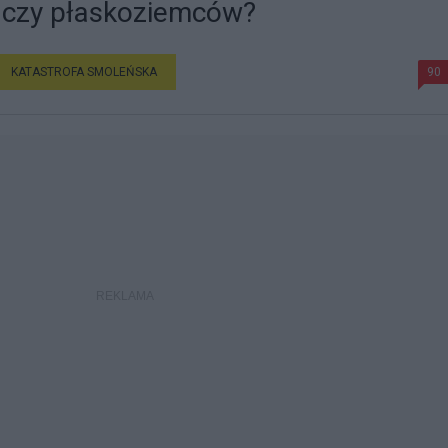
w czy płaskoziemców?
KATASTROFA SMOLEŃSKA
90