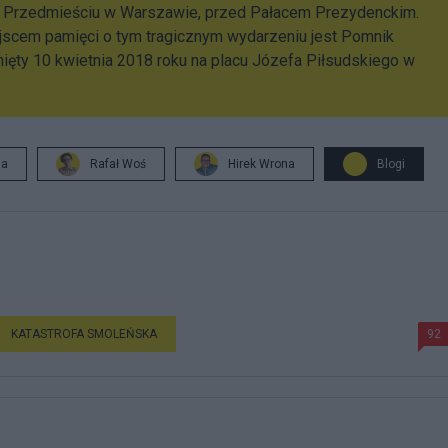
 Przedmieściu w Warszawie, przed Pałacem Prezydenckim.
jscem pamięci o tym tragicznym wydarzeniu jest Pomnik
ęty 10 kwietnia 2018 roku na placu Józefa Piłsudskiego w
ja
Rafał Woś
Hirek Wrona
Blogi
KATASTROFA SMOLEŃSKA
92