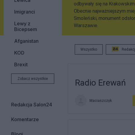
Lewica
odbywały się na Krakowskim
Obecnie najważniejszym mie
Imigranci
Smoleński, monument odsłoni
Lewy z
Warszawie.
Bicepsem
Afganistan
Wszystko
Redakc
KOD
Brexit
Zobacz wszystkie
Radio Erewań
Maciaszczyk
Redakcja Salon24
Komentarze
Blogi