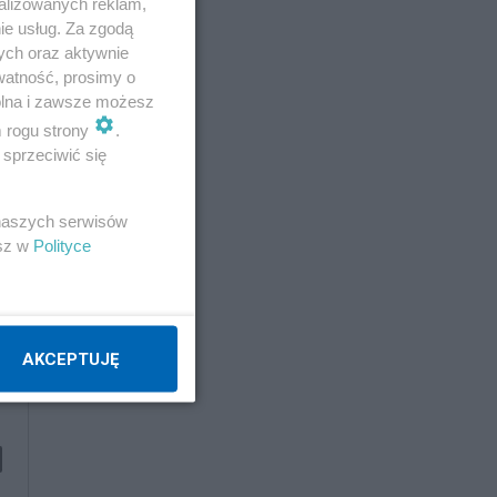
alizowanych reklam,
ie usług. Za zgodą
ych oraz aktywnie
watność, prosimy o
wolna i zawsze możesz
m rogu strony
.
sprzeciwić się
 naszych serwisów
esz w
Polityce
AKCEPTUJĘ