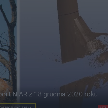
port NIAR z 18 grudnia 2020 roku
TASTROFA SMOLEŃSKA
1278