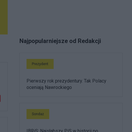
Najpopularniejsze od Redakcji
Prezydent
Pierwszy rok prezydentury. Tak Polacy
oceniają Nawrockiego
Sondaż
IBRiS: Najsłabszy PiS w historii po