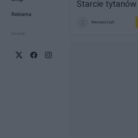
Starcie tytanó
Reklama
Maciaszczyk
Szukaj: