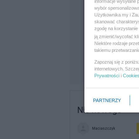
informacje wysyłane 
wybór spersonalizowan
Użytkownika my i Zau
skanować charakterys
zgodę na korzystanie 
ją zmienić/wycofać kl
Niektóre rodzaje prz
takiemu przetwarzaniu
Zapoznaj się z poniż
internetowych. Szcze
Prywatności
i
Cookie
PARTNERZY
Nic nowego
Maciaszczyk