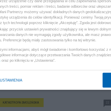
przez urządzenie czy dane przeglądania w celu zapewniania sperson
ych treści, pomiar reklam i treści, badanie odbiorców oraz ulepszan
fani Partnerzy możemy używać dokładnych danych geolokalizacyjn
tykę urządzenia do celów identyfikacji. Ponieważ cenimy Twoją pry
z tych technologii poprzez kliknięcie „Akceptuję”. Zgoda jest dobro
ikając przycisk ustawień prywatności znajdujący się w lewym dolny
etwarzania danych nie wymagają zgody użytkownika, ale masz prawo 
. Preferencje będą miały zastosowania tylko na tej witrynie.
szymi informacjami, abyś mógł świadomie i komfortowo korzystać z
gółowe informacje dotyczące przetwarzania Twoich danych znajdzi
s
oraz po kliknięciu w „Ustawienia”.
USTAWIENIA
KATASTROFA SMOLEŃSKA
22