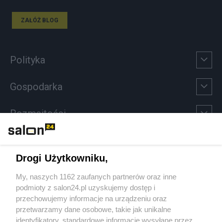
ZAŁÓŻ BLOG
Polityka
Gospodarka
Rozmaitości
Technologie
Drogi Użytkowniku,
Sport
My, naszych 1162 zaufanych partnerów oraz inne
podmioty z salon24.pl uzyskujemy dostęp i
Społeczeństwo
przechowujemy informacje na urządzeniu oraz
przetwarzamy dane osobowe, takie jak unikalne
Kultura
identyfikatory, standardowe informacje wysyłane przez