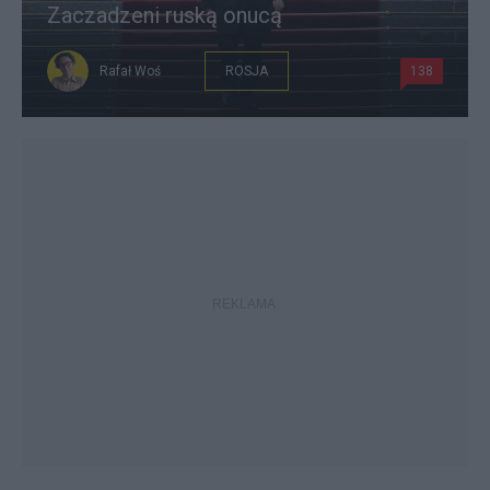
Zaczadzeni ruską onucą
Rafał Woś
ROSJA
138