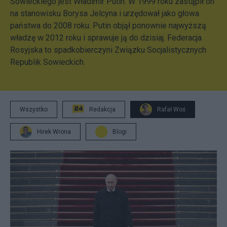
Sowieckiego jest Władimir Putin. W 1999 roku zastąpił on
na stanowisku Borysa Jelcyna i urzędował jako głowa
państwa do 2008 roku. Putin objął ponownie najwyższą
władzę w 2012 roku i sprawuje ją do dzisiaj. Federacja
Rosyjska to spadkobierczyni Związku Socjalistycznych
Republik Sowieckich.
Wszystko
Redakcja
Rafał Woś
Hirek Wrona
Blogi