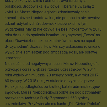
służy on kultywowaniu i demonstrowaniu dumy z
polskości. Środowiska lewicowe i liberalne uważają z
kolei, że Marsz Niepodległości zdominowały hasła
ksenofobiczne i rasistowskie, nie podoba im się również
udział radykalnych środowisk kibicowskich w tym
wydarzeniu. Marsz nie obywa się bez incydentów: w 2013
roku doszło do spalenia instalacji artystycznej „Tęcza” na
placu Zbawiciela i ataku uczestników marszu na squat
„Przychodnia”. Uczestników Marszy oskarżano również o
wywołanie zamieszek pod ambasadą Rosji, ale sprawę
umorzono.
Niezależnie od negatywnych ocen, Marsz Niepodległości
przyciąga coraz większe rzesze uczestników. W 2011
roku wzięło w nim udział 20 tysięcy osób, a w roku 2017 –
60 tysięcy. W 2018 roku, w stulecie odzyskania przez
Polskę niepodległości, po krótkiej batalii administracyjno-
sądowej, Marsz Niepodległości odbył się pod patronatem
prezydenta Andrzeja Dudy. Zgromadził 250 tysięcy
uczestników. Przyświecało mu hasło: „Dla Ciebie Polsko”.