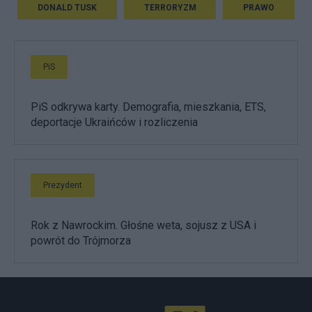
DONALD TUSK
TERRORYZM
PRAWO
PiS
PiS odkrywa karty. Demografia, mieszkania, ETS,
deportacje Ukraińców i rozliczenia
Prezydent
Rok z Nawrockim. Głośne weta, sojusz z USA i
powrót do Trójmorza