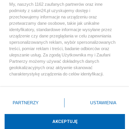
My, naszych 1162 zaufanych partnerów oraz inne
podmioty z salon24.pl uzyskujemy dostęp i
Społeczeństwo
przechowujemy informacje na urządzeniu oraz
przetwarzamy dane osobowe, takie jak unikalne
Kultura
identyfikatory, standardowe informacje wysyłane przez
urządzenie czy dane przeglądania w celu zapewniania
spersonalizowanych reklam, wybór spersonalizowanych
treści, pomiar reklam i treści, badanie odbiorców oraz
ulepszanie usług. Za zgodą Użytkownika my i Zaufani
X
Facebook
Instagram
Youtube
Partnerzy możemy używać dokładnych danych
geolokalizacyjnych oraz aktywnie skanować
charakterystykę urządzenia do celów identyfikacji.
Web Content Media sp. z o. o. © 2022
Ponieważ cenimy Twoją prywatność, prosimy o zgodę na
korzystanie z tych technologii poprzez kliknięcie
„Akceptuję”. Zgoda jest dobrowolna i zawsze możesz ją
Pomoc
O nas
Praca
Reklama
Kontakt
zmienić/wycofać klikając przycisk ustawień prywatności
PARTNERZY
USTAWIENIA
znajdujący się w lewym dolnym rogu strony
. Niektóre
rodzaje przetwarzania danych nie wymagają zgody
użytkownika, ale masz prawo sprzeciwić się takiemu
AKCEPTUJĘ
przetwarzaniu. Preferencje będą miały zastosowania tylko