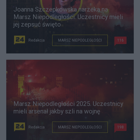
Joanna Szczepkowska narzeka na
Marsz Niepodległości. Uczestnicy mieli
jej zepsuć święto
Redakcja
MARSZ NIEPODLEGŁOŚCI
116
Marsz Niepodległości 2025. Uczestnicy
mieli arsenał jakby szli na wojnę
Redakcja
MARSZ NIEPODLEGŁOŚCI
198