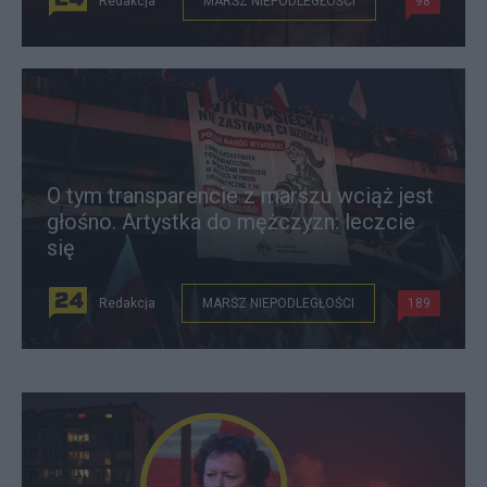
Redakcja
MARSZ NIEPODLEGŁOŚCI
98
O tym transparencie z marszu wciąż jest
głośno. Artystka do mężczyzn: leczcie
się
Redakcja
MARSZ NIEPODLEGŁOŚCI
189