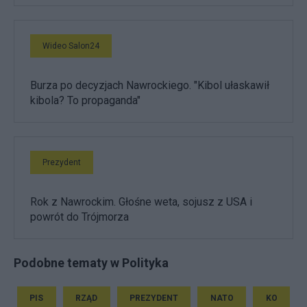
Wideo Salon24
Burza po decyzjach Nawrockiego. "Kibol ułaskawił
kibola? To propaganda"
Prezydent
Rok z Nawrockim. Głośne weta, sojusz z USA i
powrót do Trójmorza
Podobne tematy w Polityka
PIS
RZĄD
PREZYDENT
NATO
KO