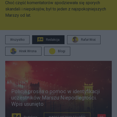
Choć część komentatorów spodziewała się sporych
skandali i niepokojów, był to jeden z najspokojniejszych
Marszy od lat.
Wszystko
Redakcja
Rafał Woś
Hirek Wrona
Blogi
Policja prosiła o pomoc w identyfikacji
uczestników Marszu Niepodległości.
Wpis usunięto