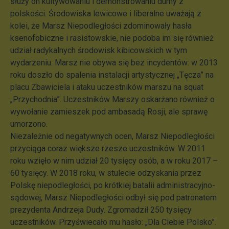
służy on kultywowaniu i demonstrowaniu dumy z
polskości. Środowiska lewicowe i liberalne uważają z
kolei, że Marsz Niepodległości zdominowały hasła
ksenofobiczne i rasistowskie, nie podoba im się również
udział radykalnych środowisk kibicowskich w tym
wydarzeniu. Marsz nie obywa się bez incydentów: w 2013
roku doszło do spalenia instalacji artystycznej „Tęcza” na
placu Zbawiciela i ataku uczestników marszu na squat
„Przychodnia”. Uczestników Marszy oskarżano również o
wywołanie zamieszek pod ambasadą Rosji, ale sprawę
umorzono.
Niezależnie od negatywnych ocen, Marsz Niepodległości
przyciąga coraz większe rzesze uczestników. W 2011
roku wzięło w nim udział 20 tysięcy osób, a w roku 2017 –
60 tysięcy. W 2018 roku, w stulecie odzyskania przez
Polskę niepodległości, po krótkiej batalii administracyjno-
sądowej, Marsz Niepodległości odbył się pod patronatem
prezydenta Andrzeja Dudy. Zgromadził 250 tysięcy
uczestników. Przyświecało mu hasło: „Dla Ciebie Polsko”.