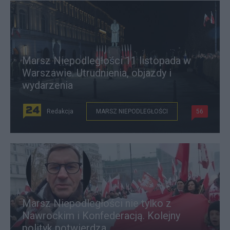
Marsz Niepodległości 11 listopada w
Warszawie. Utrudnienia, objazdy i
wydarzenia
Redakcja
MARSZ NIEPODLEGŁOŚCI
56
Marsz Niepodległości nie tylko z
Nawrockim i Konfederacją. Kolejny
polityk potwierdza