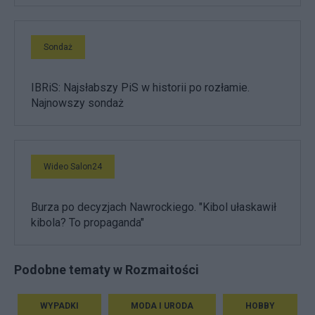
Sondaż
IBRiS: Najsłabszy PiS w historii po rozłamie.
Najnowszy sondaż
Wideo Salon24
Burza po decyzjach Nawrockiego. "Kibol ułaskawił
kibola? To propaganda"
Podobne tematy w Rozmaitości
WYPADKI
MODA I URODA
HOBBY