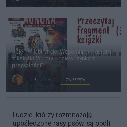
Jeleń w labiryncie. Wspomnienia autora
z książki "Aurora - dziewczynka z
przyszłości".
Lech Balcerzak
ZWIERZĘTA
Ludzie, którzy rozmnażają
upośledzone rasy psów, są podli