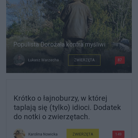
Populista Dorożała kontra myśliwi
Łukasz Warzecha
ZWIERZĘTA
87
Krótko o łajnoburzy, w której
taplają się (tylko) idioci. Dodatek
do notki o zwierzętach.
Karolina Nowicka
ZWIERZĘTA
149