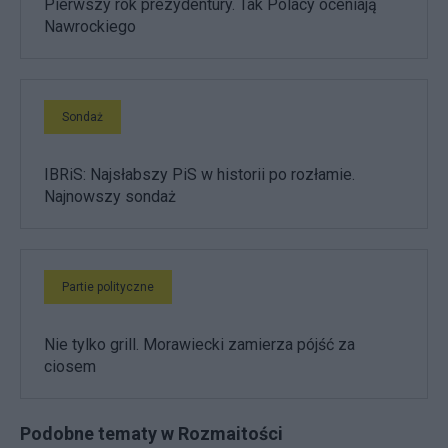
Pierwszy rok prezydentury. Tak Polacy oceniają
Nawrockiego
Sondaż
IBRiS: Najsłabszy PiS w historii po rozłamie.
Najnowszy sondaż
Partie polityczne
Nie tylko grill. Morawiecki zamierza pójść za
ciosem
Podobne tematy w Rozmaitości