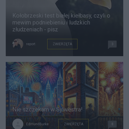
Kołobrzeski test białej kiełbasy, czyli o
mewim podniebieniu i ludzkich
złudzeniach - pisz
report
ZWIERZĘTA
3
Nie szczekam w Sylwestra!
EdmundBurke
ZWIERZĘTA
8