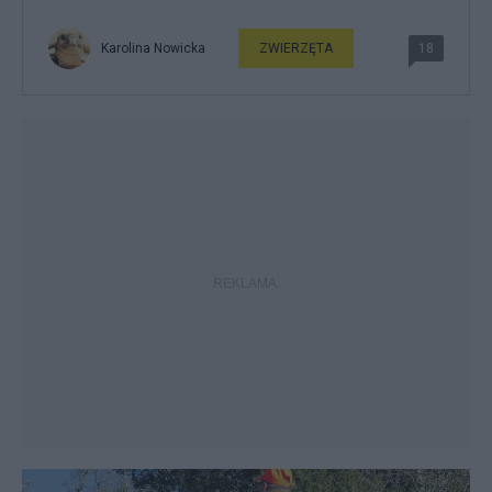
Karolina Nowicka
ZWIERZĘTA
18