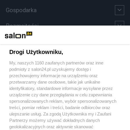
Gospodarka
Rozmaitości
Technologie
Drogi Użytkowniku,
Sport
My, naszych 1160 zaufanych partnerów oraz inne
podmioty z salon24.pl uzyskujemy dostęp i
Społeczeństwo
przechowujemy informacje na urządzeniu oraz
przetwarzamy dane osobowe, takie jak unikalne
Kultura
identyfikatory, standardowe informacje wysyłane przez
urządzenie czy dane przeglądania w celu zapewniania
spersonalizowanych reklam, wybór spersonalizowanych
treści, pomiar reklam i treści, badanie odbiorców oraz
ulepszanie usług. Za zgodą Użytkownika my i Zaufani
X
Facebook
Instagram
Youtube
Partnerzy możemy używać dokładnych danych
geolokalizacyjnych oraz aktywnie skanować