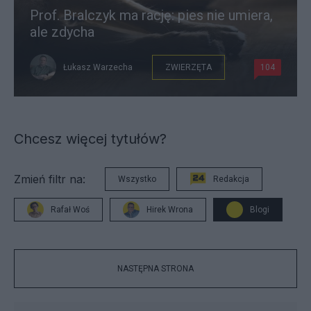
Prof. Bralczyk ma rację: pies nie umiera,
ale zdycha
Łukasz Warzecha
ZWIERZĘTA
104
Chcesz więcej tytułów?
Zmień filtr na:
Wszystko
Redakcja
Rafał Woś
Hirek Wrona
Blogi
NASTĘPNA STRONA