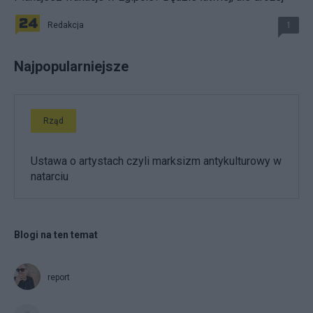
Redakcja
1
Najpopularniejsze
Rząd
Ustawa o artystach czyli marksizm antykulturowy w
natarciu
Blogi na ten temat
report