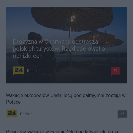
Drożyzna w Chorwacji odstrasza
polskich turystów. Rząd apelował o
obniżki cen
Redakcja
67
Wakacje europosłów. Jedni lecą pod palmy, inni zostają w
Polsce
Redakcja
35
Planujesz wakacje w Egipcie? Będzie łatwiej, ale drożej