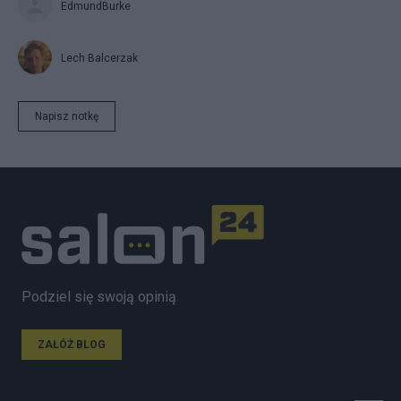
EdmundBurke
Lech Balcerzak
Napisz notkę
Podziel się swoją opinią
ZAŁÓŻ BLOG