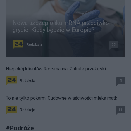
Nowa szczepionka mRNA przeciwko
grypie. Kiedy będzie w Europie?
Redakcja
22
Niepokój klientów Rossmanna. Zatrute przekąski
Redakcja
5
To nie tylko pokarm. Cudowne właściwości mleka matki
Redakcja
11
#
Podróże