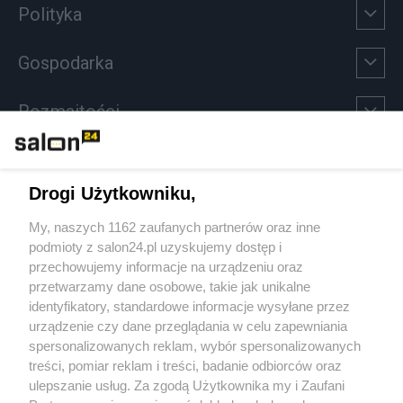
Polityka
Gospodarka
Rozmaitości
Technologie
Drogi Użytkowniku,
Sport
My, naszych 1162 zaufanych partnerów oraz inne
podmioty z salon24.pl uzyskujemy dostęp i
Społeczeństwo
przechowujemy informacje na urządzeniu oraz
przetwarzamy dane osobowe, takie jak unikalne
Kultura
identyfikatory, standardowe informacje wysyłane przez
urządzenie czy dane przeglądania w celu zapewniania
spersonalizowanych reklam, wybór spersonalizowanych
treści, pomiar reklam i treści, badanie odbiorców oraz
ulepszanie usług. Za zgodą Użytkownika my i Zaufani
X
Facebook
Instagram
Youtube