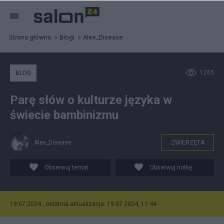
Strona główna
Blogi
Alex_Disease
1265
BLOG
Parę słów o kulturze języka w
świecie bambinizmu
Alex_Disease
ZWIERZĘTA
Obserwuj temat
Obserwuj notkę
19.07.2024 , ostatnia aktualizacja: 19.07.2024, 11:44