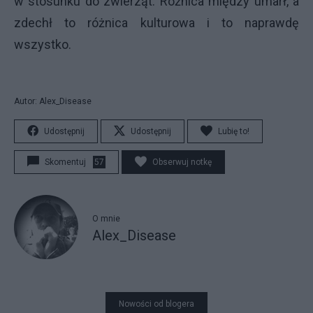
w stosunku do zwierząt. Różnica między umarł, a
zdechł to różnica kulturowa i to naprawdę
wszystko.
Autor: Alex_Disease
Udostępnij
Udostępnij
Lubię to!
Skomentuj
57
Obserwuj notkę
O mnie
Alex_Disease
Nowości od blogera