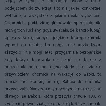
Nigdy w życiu nie spotkałem osoby z takim
podejściem do zwierząt. I to nie jakieś konkretne,
wybrane, a wszystkie z jakimi miała styczność.
Dokarmiała ptaki zimą (kupowała specjalnie dla
nich groch łuskany, gdyż uważała, że bardzo lubią),
opiekowała się rannym gołębiem którego karmiła
wprost do dzioba, bo gołąb miał uszkodzone
skrzydło i nie mógł latać, przygarniała bezpańskie
koty, którym kupowała nie jakąś tam karmę z
puszek ale normalne mięso. Kiedy jako dziecko
przywiozłem chomika na wakacje do Babci, to
musiał tam zostać, bo się Babcia do chomika
przywiązała. Dlaczego o tym wszystkim piszę, a no
dlatego, że Babcia, która przeżyła prawie 100, w
życiu nie powiedziała, że umarł jej kot czy chomik.