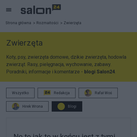
Strona główna
Rozmaitości
Zwierzęta
Zwierzęta
Koty, psy, zwierzęta domowe, dzikie zwierzęta, hodowla
zwierząt. Rasy, pielęgnacja, wychowanie, zabawy.
Poradniki, informacje i komentarze -
blogi Salon24
.
Wszystko
Redakcja
Rafał Woś
Hirek Wrona
Blogi
No to jak to w końcu jest z tymi