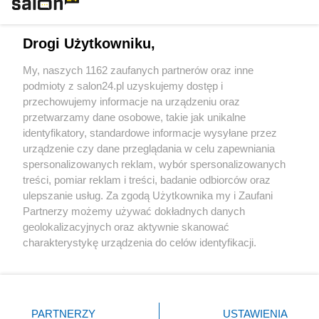
Technologie
Drogi Użytkowniku,
Sport
My, naszych 1162 zaufanych partnerów oraz inne
podmioty z salon24.pl uzyskujemy dostęp i
Społeczeństwo
przechowujemy informacje na urządzeniu oraz
przetwarzamy dane osobowe, takie jak unikalne
Kultura
identyfikatory, standardowe informacje wysyłane przez
urządzenie czy dane przeglądania w celu zapewniania
spersonalizowanych reklam, wybór spersonalizowanych
treści, pomiar reklam i treści, badanie odbiorców oraz
ulepszanie usług. Za zgodą Użytkownika my i Zaufani
X
Facebook
Instagram
Youtube
Partnerzy możemy używać dokładnych danych
geolokalizacyjnych oraz aktywnie skanować
charakterystykę urządzenia do celów identyfikacji.
Web Content Media sp. z o. o. © 2022
Ponieważ cenimy Twoją prywatność, prosimy o zgodę na
korzystanie z tych technologii poprzez kliknięcie
„Akceptuję”. Zgoda jest dobrowolna i zawsze możesz ją
Pomoc
O nas
Praca
Reklama
Kontakt
zmienić/wycofać klikając przycisk ustawień prywatności
PARTNERZY
USTAWIENIA