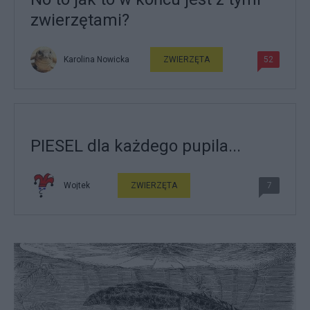
zwierzętami?
Karolina Nowicka
ZWIERZĘTA
52
PIESEL dla każdego pupila...
Wojtek
ZWIERZĘTA
7