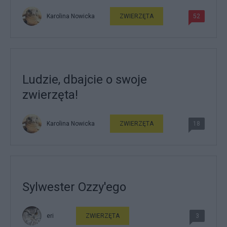
Karolina Nowicka
ZWIERZĘTA
52
Ludzie, dbajcie o swoje
zwierzęta!
Karolina Nowicka
ZWIERZĘTA
18
Sylwester Ozzy'ego
eri
ZWIERZĘTA
3