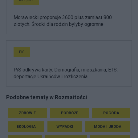
Morawiecki proponuje 3600 plus zamiast 800
złotych. Środki dla rodzin byłyby ogromne
PiS
PiS odkrywa karty. Demografia, mieszkania, ETS,
deportacje Ukraińców i rozliczenia
Podobne tematy w Rozmaitości
ZDROWIE
PODRÓŻE
POGODA
EKOLOGIA
WYPADKI
MODA I URODA