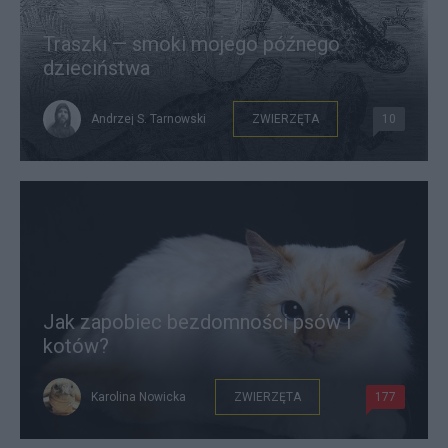
Traszki — smoki mojego późnego
dzieciństwa
Andrzej S. Tarnowski
ZWIERZĘTA
10
Jak zapobiec bezdomności psów i
kotów?
Karolina Nowicka
ZWIERZĘTA
177