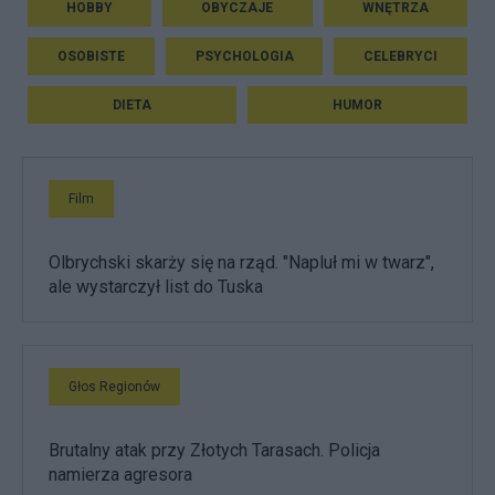
HOBBY
OBYCZAJE
WNĘTRZA
OSOBISTE
PSYCHOLOGIA
CELEBRYCI
DIETA
HUMOR
Film
Olbrychski skarży się na rząd. "Napluł mi w twarz",
ale wystarczył list do Tuska
Głos Regionów
Brutalny atak przy Złotych Tarasach. Policja
namierza agresora