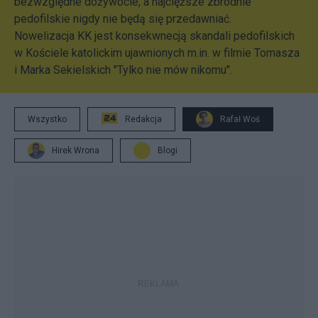
bezwzględne dożywocie, a najcięższe zbrodnie
pedofilskie nigdy nie będą się przedawniać.
Nowelizacja KK jest konsekwnecją skandali pedofilskich
w Kościele katolickim ujawnionych m.in. w filmie Tomasza
i Marka Sekielskich "Tylko nie mów nikomu".
Wszystko
Redakcja
Rafał Woś
Hirek Wrona
Blogi