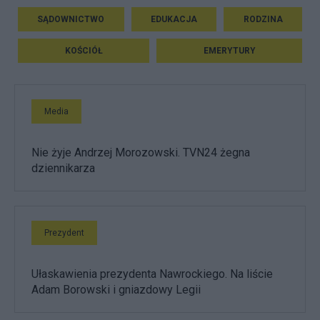
SĄDOWNICTWO
EDUKACJA
RODZINA
KOŚCIÓŁ
EMERYTURY
Media
Nie żyje Andrzej Morozowski. TVN24 żegna
dziennikarza
Prezydent
Ułaskawienia prezydenta Nawrockiego. Na liście
Adam Borowski i gniazdowy Legii