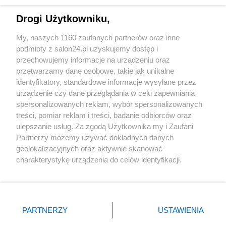
Technologie
Drogi Użytkowniku,
Sport
My, naszych 1160 zaufanych partnerów oraz inne
podmioty z salon24.pl uzyskujemy dostęp i
Społeczeństwo
przechowujemy informacje na urządzeniu oraz
przetwarzamy dane osobowe, takie jak unikalne
Kultura
identyfikatory, standardowe informacje wysyłane przez
urządzenie czy dane przeglądania w celu zapewniania
spersonalizowanych reklam, wybór spersonalizowanych
treści, pomiar reklam i treści, badanie odbiorców oraz
ulepszanie usług. Za zgodą Użytkownika my i Zaufani
X
Facebook
Instagram
Youtube
Partnerzy możemy używać dokładnych danych
geolokalizacyjnych oraz aktywnie skanować
charakterystykę urządzenia do celów identyfikacji.
Web Content Media sp. z o. o. © 2022
Ponieważ cenimy Twoją prywatność, prosimy o zgodę na
korzystanie z tych technologii poprzez kliknięcie
„Akceptuję”. Zgoda jest dobrowolna i zawsze możesz ją
Pomoc
O nas
Praca
Reklama
Kontakt
zmienić/wycofać klikając przycisk ustawień prywatności
PARTNERZY
USTAWIENIA
znajdujący się w lewym dolnym rogu strony
. Niektóre