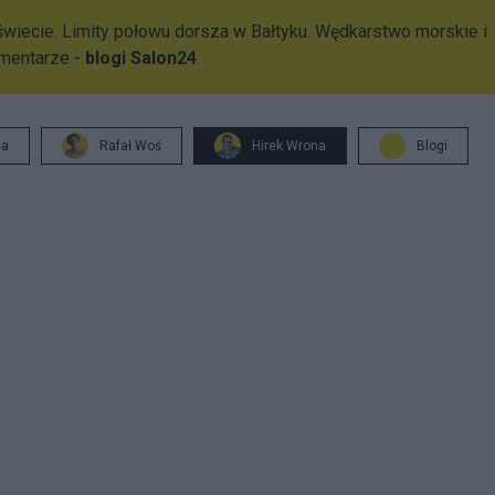
wiecie. Limity połowu dorsza w Bałtyku. Wędkarstwo morskie i
omentarze -
blogi Salon24
.
ja
Rafał Woś
Hirek Wrona
Blogi