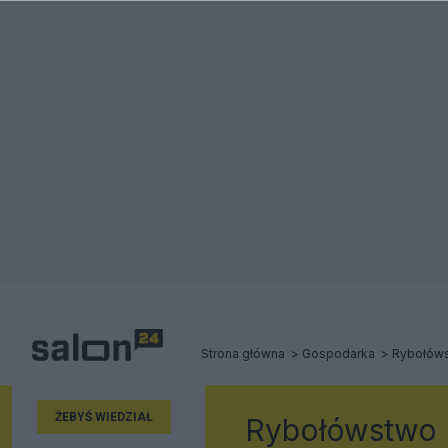
Strona główna
Gospodarka
Rybołów
ŻEBYŚ WIEDZIAŁ
Rybołówstwo