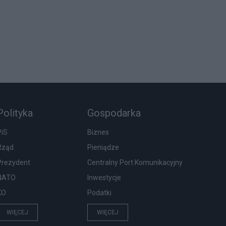
Polityka
Gospodarka
PiS
Biznes
Rząd
Pieniądze
Prezydent
Centralny Port Komunikacyjny
NATO
Inwestycje
KO
Podatki
WIĘCEJ
WIĘCEJ