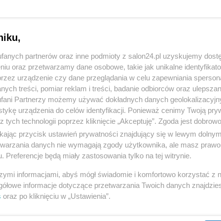
niku,
fanych partnerów oraz inne podmioty z salon24.pl uzyskujemy dost
niu oraz przetwarzamy dane osobowe, takie jak unikalne identyfikat
przez urządzenie czy dane przeglądania w celu zapewniania sperson
ych treści, pomiar reklam i treści, badanie odbiorców oraz ulepszan
fani Partnerzy możemy używać dokładnych danych geolokalizacyjn
tykę urządzenia do celów identyfikacji. Ponieważ cenimy Twoją pry
z tych technologii poprzez kliknięcie „Akceptuję”. Zgoda jest dobro
ikając przycisk ustawień prywatności znajdujący się w lewym dolny
etwarzania danych nie wymagają zgody użytkownika, ale masz prawo 
. Preferencje będą miały zastosowania tylko na tej witrynie.
szymi informacjami, abyś mógł świadomie i komfortowo korzystać z
gółowe informacje dotyczące przetwarzania Twoich danych znajdzi
s
oraz po kliknięciu w „Ustawienia”.