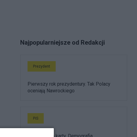
Najpopularniejsze od Redakcji
Prezydent
Pierwszy rok prezydentury. Tak Polacy
oceniają Nawrockiego
PiS
PiS odkrywa karty. Demografia,