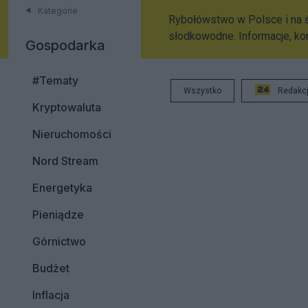
Kategorie
Rybołówstwo w Polsce i na ś
słodkowodne. Informacje, k
Gospodarka
#Tematy
Wszystko
Redakc
Kryptowaluta
Nieruchomości
Nord Stream
Energetyka
Pieniądze
Górnictwo
Budżet
Inflacja