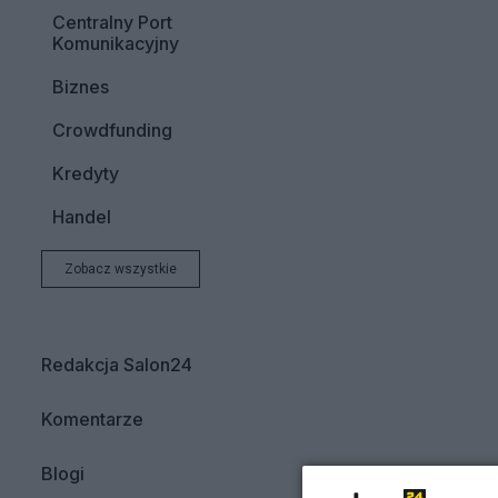
Centralny Port
Komunikacyjny
Biznes
Crowdfunding
Kredyty
Handel
Zobacz wszystkie
Redakcja Salon24
Komentarze
Blogi