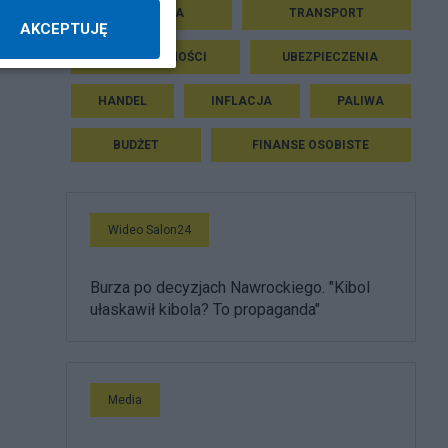
EKONOMIA
TRANSPORT
AKCEPTUJĘ
NIERUCHOMOŚCI
UBEZPIECZENIA
HANDEL
INFLACJA
PALIWA
BUDŻET
FINANSE OSOBISTE
Wideo Salon24
Burza po decyzjach Nawrockiego. "Kibol
ułaskawił kibola? To propaganda"
Media