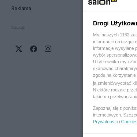
Reklama
Drogi Użytkow
Szukaj:
My, naszych 1162 zau
informacje na urządze
informacje wysyłane 
wybór spersonalizowan
Użytkownika my i Zau
skanować charakterys
zgodę na korzystanie 
ją zmienić/wycofać kl
Niektóre rodzaje prz
takiemu przetwarzaniu
Zapoznaj się z poniż
internetowych. Szcze
Prywatności
i
Cookie