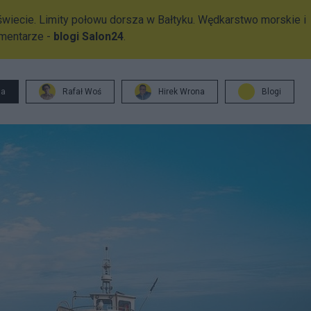
wiecie. Limity połowu dorsza w Bałtyku. Wędkarstwo morskie i
omentarze -
blogi Salon24
.
ja
Rafał Woś
Hirek Wrona
Blogi