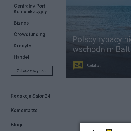
Centralny Port
Komunikacyjny
Biznes
Crowdfunding
Polscy rybacy n
Kredyty
wschodnim Bałt
Handel
Redakcja
Zobacz wszystkie
Redakcja Salon24
Komentarze
Blogi