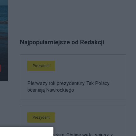
Najpopularniejsze od Redakcji
Prezydent
Pierwszy rok prezydentury. Tak Polacy
oceniają Nawrockiego
Prezydent
Rok z Nawrockim. Głośne weta, sojusz z