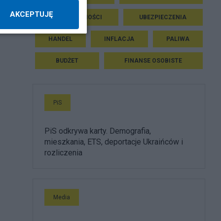
AKCEPTUJĘ
NIERUCHOMOŚCI
UBEZPIECZENIA
HANDEL
INFLACJA
PALIWA
BUDŻET
FINANSE OSOBISTE
PiS
PiS odkrywa karty. Demografia,
mieszkania, ETS, deportacje Ukraińców i
rozliczenia
Media