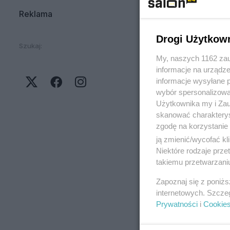
Reklama
Drogi Użytkow
Szukaj:
My, naszych 1162 zau
informacje na urządze
informacje wysyłane 
wybór spersonalizowan
Użytkownika my i Zau
skanować charakterys
zgodę na korzystanie 
ją zmienić/wycofać kl
Niektóre rodzaje prz
takiemu przetwarzaniu
Zapoznaj się z poniż
internetowych. Szcze
Prywatności
i
Cookie