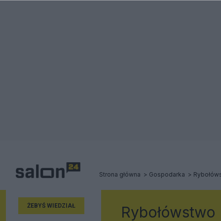
Strona główna
Gospodarka
Rybołów
ŻEBYŚ WIEDZIAŁ
Rybołówstwo