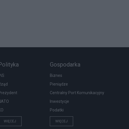
Polityka
Gospodarka
PiS
Biznes
Rząd
Pieniądze
Prezydent
Centralny Port Komunikacyjny
NATO
Inwestycje
KO
Podatki
WIĘCEJ
WIĘCEJ