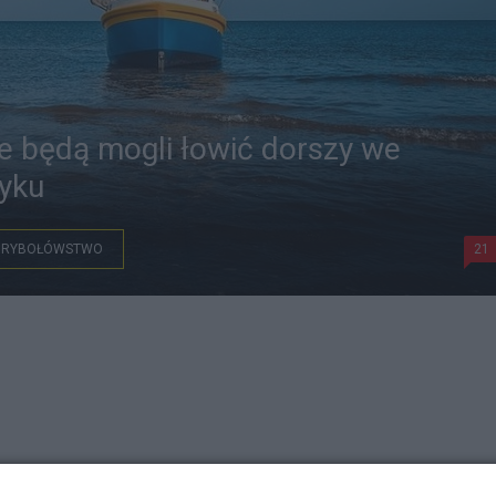
ie będą mogli łowić dorszy we
yku
RYBOŁÓWSTWO
21