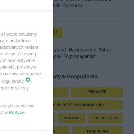
USA i powrót do Trójmorza
Wideo Salon24
ęp i przechowujemy
ory, standardowe
alizowanych reklam,
Burza po decyzjach Nawrockiego. "Kibol
ie usług. Za zgodą
ułaskawił kibola? To propaganda"
ych oraz aktywnie
watność, prosimy o
wolna i zawsze możesz
Podobne tematy w Gospodarka
m rogu strony
.
sprzeciwić się
BIZNES
PIENIĄDZE
CENTRALNY PORT KOMUNIKACYJNY
 naszych serwisów
esz w
Polityce
INWESTYCJE
PODATKI
ENERGETYKA
EKONOMIA
TRANSPORT