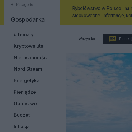
Kategorie
Rybołówstwo w Polsce i na ś
słodkowodne. Informacje, k
Gospodarka
#Tematy
Wszystko
Redakc
Kryptowaluta
Nieruchomości
Nord Stream
Energetyka
Pieniądze
Górnictwo
Budżet
Inflacja