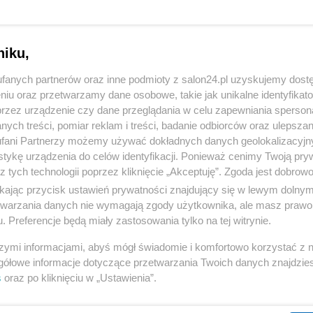
niku,
fanych partnerów oraz inne podmioty z salon24.pl uzyskujemy dost
niu oraz przetwarzamy dane osobowe, takie jak unikalne identyfikat
przez urządzenie czy dane przeglądania w celu zapewniania sperson
ych treści, pomiar reklam i treści, badanie odbiorców oraz ulepszan
fani Partnerzy możemy używać dokładnych danych geolokalizacyjn
tykę urządzenia do celów identyfikacji. Ponieważ cenimy Twoją pry
z tych technologii poprzez kliknięcie „Akceptuję”. Zgoda jest dobro
ikając przycisk ustawień prywatności znajdujący się w lewym dolny
etwarzania danych nie wymagają zgody użytkownika, ale masz prawo 
. Preferencje będą miały zastosowania tylko na tej witrynie.
szymi informacjami, abyś mógł świadomie i komfortowo korzystać z
gółowe informacje dotyczące przetwarzania Twoich danych znajdzi
s
oraz po kliknięciu w „Ustawienia”.