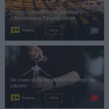
Polacy to mięsożercy. Przebijamy
zdecydowanie Europejczyków
Redakcja
DIETA
27
Ile czasu spala się alkohol? Możesz się
zdziwić
Redakcja
DIETA
17