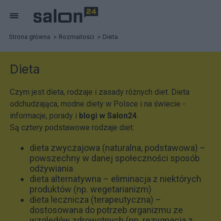
Strona główna
Rozmaitości
Dieta
Dieta
Czym jest dieta, rodzaje i zasady różnych diet. Dieta
odchudzająca, modne diety w Polsce i na świecie -
informacje, porady i
blogi w Salon24
.
Są cztery podstawowe rodzaje diet:
dieta zwyczajowa (naturalna, podstawowa) –
powszechny w danej społeczności sposób
odżywiania
dieta alternatywna – eliminacja z niektórych
produktów (np. wegetarianizm)
dieta lecznicza (terapeutyczna) –
dostosowana do potrzeb organizmu ze
względów zdrowotnych (np. rezygnacja z