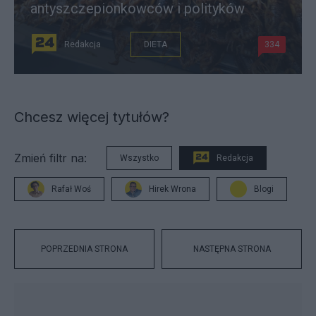
antyszczepionkowców i polityków
Redakcja
DIETA
334
Chcesz więcej tytułów?
Zmień filtr na:
Wszystko
Redakcja
Rafał Woś
Hirek Wrona
Blogi
POPRZEDNIA STRONA
NASTĘPNA STRONA