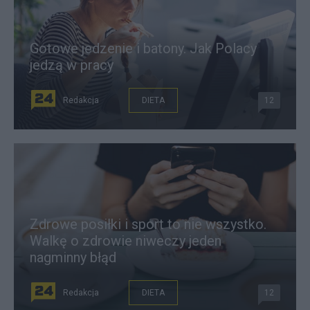
Gotowe jedzenie i batony. Jak Polacy
jedzą w pracy
Redakcja
DIETA
12
Zdrowe posiłki i sport to nie wszystko.
Walkę o zdrowie niweczy jeden
nagminny błąd
Redakcja
DIETA
12