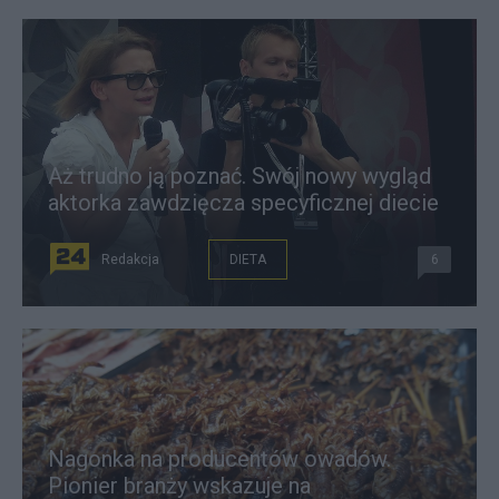
Aż trudno ją poznać. Swój nowy wygląd
aktorka zawdzięcza specyficznej diecie
Redakcja
DIETA
6
Nagonka na producentów owadów.
Pionier branży wskazuje na