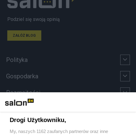
Podziel się swoją opinią
ZAŁÓŻ BLOG
Polityka
Gospodarka
Rozmaitości
Technologie
Drogi Użytkowniku,
Sport
My, naszych 1162 zaufanych partnerów oraz inne