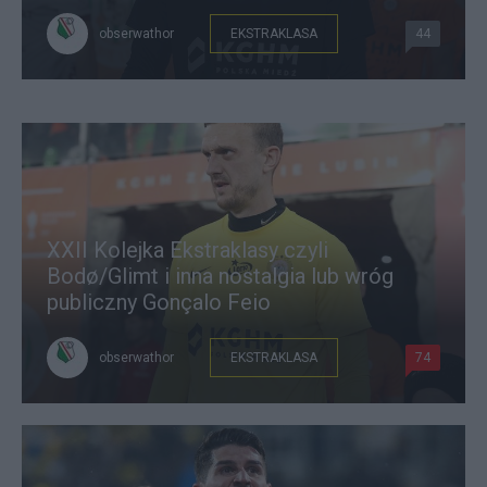
obserwathor
EKSTRAKLASA
44
XXII Kolejka Ekstraklasy czyli
Bodø/Glimt i inna nostalgia lub wróg
publiczny Gonçalo Feio
obserwathor
EKSTRAKLASA
74