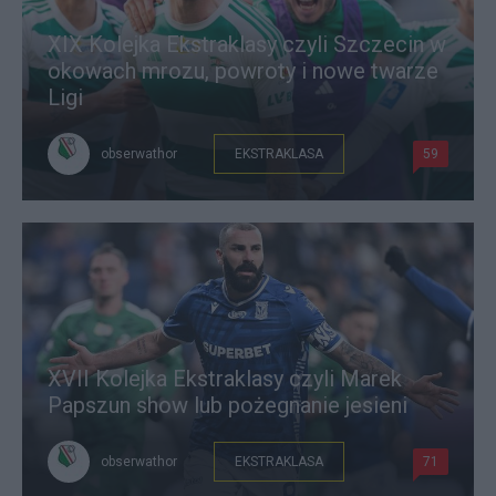
XIX Kolejka Ekstraklasy czyli Szczecin w
okowach mrozu, powroty i nowe twarze
Ligi
obserwathor
EKSTRAKLASA
59
XVII Kolejka Ekstraklasy czyli Marek
Papszun show lub pożegnanie jesieni
obserwathor
EKSTRAKLASA
71