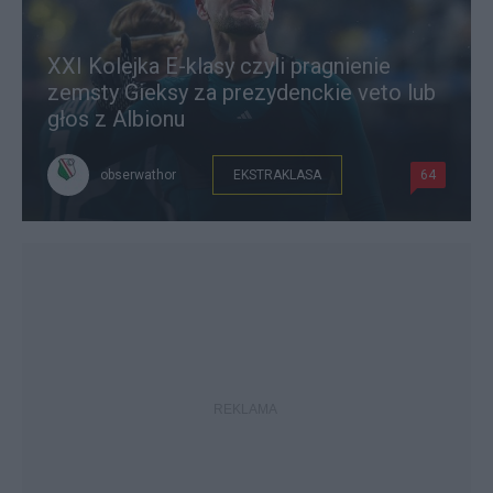
XXI Kolejka E-klasy czyli pragnienie
zemsty Gieksy za prezydenckie veto lub
głos z Albionu
obserwathor
EKSTRAKLASA
64