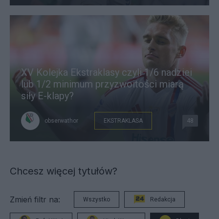
XV Kolejka Ekstraklasy czyli 1/6 nadziei
lub 1/2 minimum przyzwoitości miarą
siły E-klapy?
obserwathor
EKSTRAKLASA
48
Chcesz więcej tytułów?
Zmień filtr na:
Wszystko
Redakcja