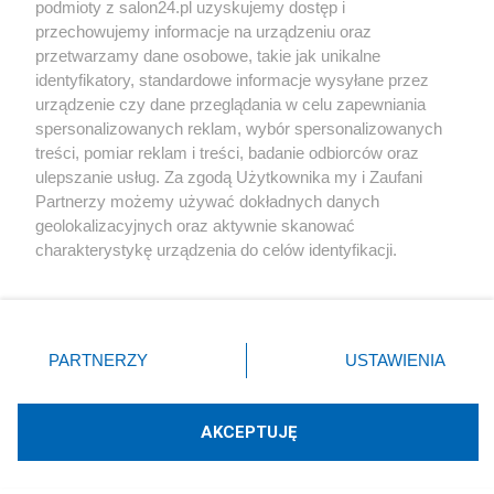
podmioty z salon24.pl uzyskujemy dostęp i
Społeczeństwo
przechowujemy informacje na urządzeniu oraz
przetwarzamy dane osobowe, takie jak unikalne
Kultura
identyfikatory, standardowe informacje wysyłane przez
urządzenie czy dane przeglądania w celu zapewniania
spersonalizowanych reklam, wybór spersonalizowanych
treści, pomiar reklam i treści, badanie odbiorców oraz
ulepszanie usług. Za zgodą Użytkownika my i Zaufani
X
Facebook
Instagram
Youtube
Partnerzy możemy używać dokładnych danych
geolokalizacyjnych oraz aktywnie skanować
charakterystykę urządzenia do celów identyfikacji.
Web Content Media sp. z o. o. © 2022
Ponieważ cenimy Twoją prywatność, prosimy o zgodę na
korzystanie z tych technologii poprzez kliknięcie
„Akceptuję”. Zgoda jest dobrowolna i zawsze możesz ją
Pomoc
O nas
Praca
Reklama
Kontakt
zmienić/wycofać klikając przycisk ustawień prywatności
PARTNERZY
USTAWIENIA
znajdujący się w lewym dolnym rogu strony
. Niektóre
rodzaje przetwarzania danych nie wymagają zgody
użytkownika, ale masz prawo sprzeciwić się takiemu
AKCEPTUJĘ
przetwarzaniu. Preferencje będą miały zastosowania tylko
Technologię dostarcza:
W3media.pl
na tej witrynie.