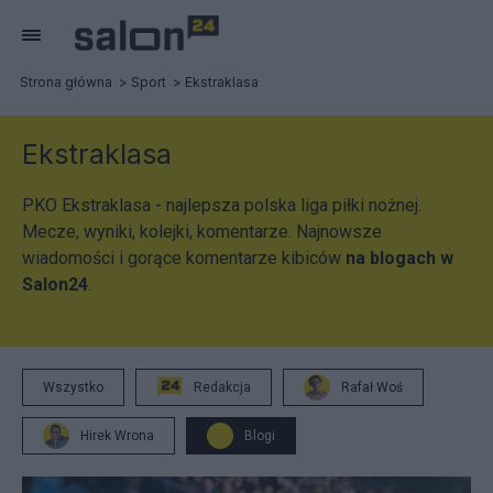
Strona główna
Sport
Ekstraklasa
Ekstraklasa
PKO Ekstraklasa - najlepsza polska liga piłki nożnej.
Mecze, wyniki, kolejki, komentarze. Najnowsze
wiadomości i gorące komentarze kibiców
na blogach w
Salon24
.
Wszystko
Redakcja
Rafał Woś
Hirek Wrona
Blogi