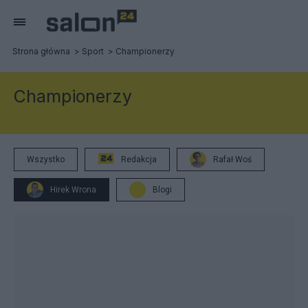
Strona główna
Sport
Championerzy
Championerzy
Wszystko
Redakcja
Rafał Woś
Hirek Wrona
Blogi