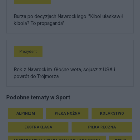
Burza po decyzjach Nawrockiego. "Kibol ułaskawił
kibola? To propaganda"
Prezydent
Rok z Nawrockim. Głośne weta, sojusz z USA i
powrót do Trójmorza
Podobne tematy w Sport
ALPINIZM
PIŁKA NOŻNA
KOLARSTWO
EKSTRAKLASA
PIŁKA RĘCZNA