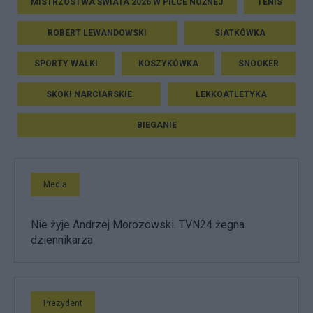
MISTRZOSTWA ŚWIATA 2026 W PIŁCE NOŻNEJ
TENIS
ROBERT LEWANDOWSKI
SIATKÓWKA
SPORTY WALKI
KOSZYKÓWKA
SNOOKER
SKOKI NARCIARSKIE
LEKKOATLETYKA
BIEGANIE
Media
Nie żyje Andrzej Morozowski. TVN24 żegna
dziennikarza
Prezydent