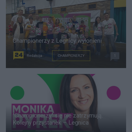
Championerzy z Legnicy wyłonieni
Redakcja
CHAMPIONERZY
1
"Championerzy" się nie zatrzymują.
Kolejny przystanek – Legnica