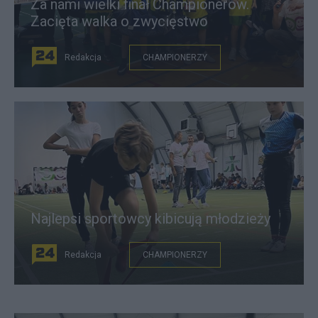
Za nami wielki finał Championerów.
Zacięta walka o zwycięstwo
Redakcja
CHAMPIONERZY
Najlepsi sportowcy kibicują młodzieży
Redakcja
CHAMPIONERZY