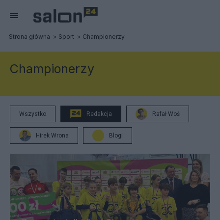
Strona główna
Sport
Championerzy
Championerzy
Wszystko
Redakcja
Rafał Woś
Hirek Wrona
Blogi