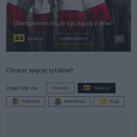
Championem może być każdy z Was!
Redakcja
CHAMPIONERZY
2
Chcesz więcej tytułów?
Zmień filtr na:
Wszystko
Redakcja
Rafał Woś
Hirek Wrona
Blogi