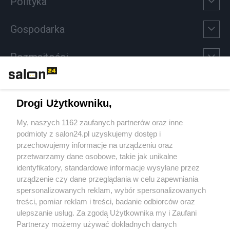
Polityka
Gospodarka
Rozmaitości
Technologie
Drogi Użytkowniku,
Sport
My, naszych 1162 zaufanych partnerów oraz inne
podmioty z salon24.pl uzyskujemy dostęp i
Społeczeństwo
przechowujemy informacje na urządzeniu oraz
przetwarzamy dane osobowe, takie jak unikalne
Kultura
identyfikatory, standardowe informacje wysyłane przez
urządzenie czy dane przeglądania w celu zapewniania
spersonalizowanych reklam, wybór spersonalizowanych
treści, pomiar reklam i treści, badanie odbiorców oraz
ulepszanie usług. Za zgodą Użytkownika my i Zaufani
X
Facebook
Instagram
Youtube
Partnerzy możemy używać dokładnych danych