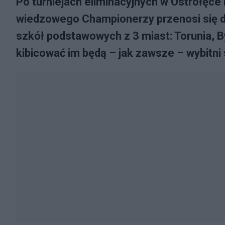
Po turniejach eliminacyjnych w Ostrołęce 
wiedzowego Championerzy przenosi się do
szkół podstawowych z 3 miast: Torunia,
kibicować im będą – jak zawsze – wybitni