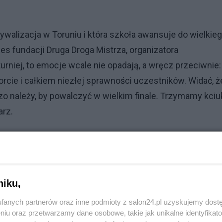
ywalizacja w Toruniu i która szkoła awansuje do wielkie
es fundacji Druga Droga Mistrza, organizatora
rniej, to emocje wcale nie opadają, a wręcz przeciwnie:
cie i całkiem niezłej sprawności uczestników. Widać, ż
zo należy, by powalczyć w wielkim finale. Trzymamy kciuk
arz.
Reklama
niku,
fanych partnerów oraz inne podmioty z salon24.pl uzyskujemy dost
niu oraz przetwarzamy dane osobowe, takie jak unikalne identyfikat