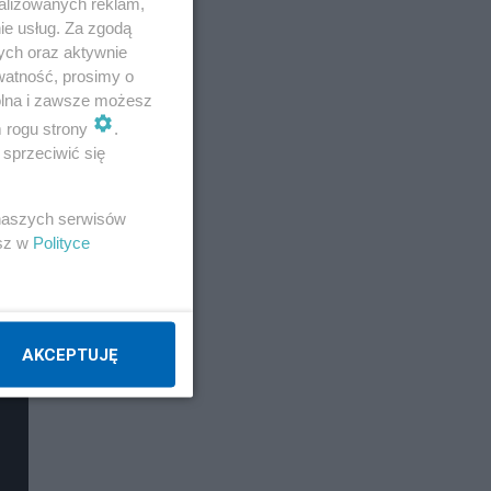
alizowanych reklam,
ie usług. Za zgodą
ych oraz aktywnie
watność, prosimy o
wolna i zawsze możesz
m rogu strony
.
sprzeciwić się
 naszych serwisów
esz w
Polityce
AKCEPTUJĘ