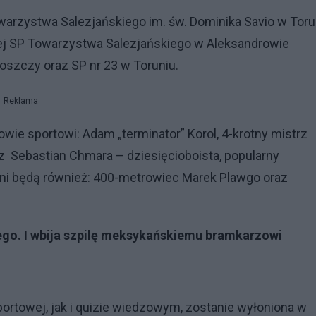
arzystwa Salezjańskiego im. św. Dominika Savio w Toru
nej SP Towarzystwa Salezjańskiego w Aleksandrowie
szczy oraz SP nr 23 w Toruniu.
Reklama
ie sportowi: Adam „terminator” Korol, 4-krotny mistrz
raz Sebastian Chmara – dziesięcioboista, popularny
cni będą również: 400-metrowiec Marek Plawgo oraz
ego. I wbija szpilę meksykańskiemu bramkarzowi
portowej, jak i quizie wiedzowym, zostanie wyłoniona w