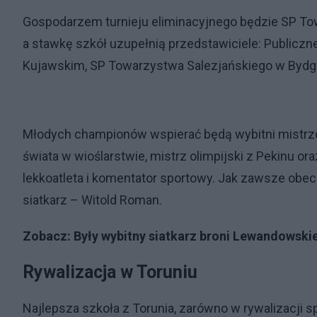
Gospodarzem turnieju eliminacyjnego będzie SP Tow
a stawkę szkół uzupełnią przedstawiciele: Publicz
Kujawskim, SP Towarzystwa Salezjańskiego w Bydgo
Młodych championów wspierać będą wybitni mistrzow
świata w wioślarstwie, mistrz olimpijski z Pekinu o
lekkoatleta i komentator sportowy. Jak zawsze obe
siatkarz – Witold Roman.
Zobacz:
Były wybitny siatkarz broni Lewandowski
Rywalizacja w Toruniu
Najlepsza szkoła z Torunia, zarówno w rywalizacji s