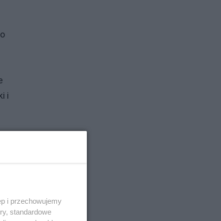
go
e
i i
ęp i przechowujemy
ory, standardowe