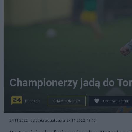
Championerzy jadą do To
Redakcja
CHAMPIONERZY
Obserwuj temat
Najlepsza szkoła z Torunia w Championerach. Która to
24.11.2022 , ostatnia aktualizacja: 24.11.2022, 18:10