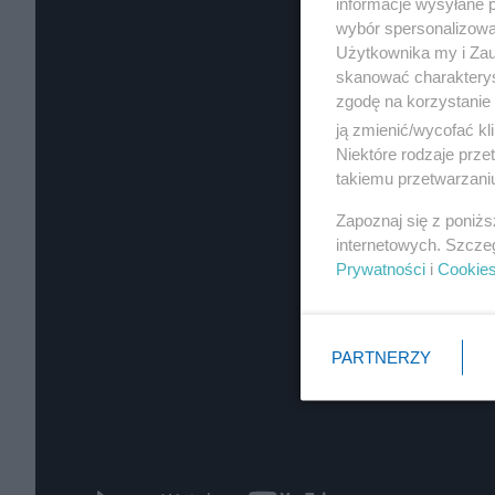
informacje wysyłane 
wybór spersonalizowan
Użytkownika my i Zau
skanować charakterys
zgodę na korzystanie 
ją zmienić/wycofać kl
Niektóre rodzaje prz
takiemu przetwarzaniu
Zapoznaj się z poniż
internetowych. Szcze
Prywatności
i
Cookie
PARTNERZY