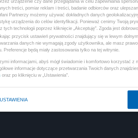
przez urządzenie czy dane przeglądania w celu zapewniania sperson
ych treści, pomiar reklam i treści, badanie odbiorców oraz ulepszan
fani Partnerzy możemy używać dokładnych danych geolokalizacyjn
tykę urządzenia do celów identyfikacji. Ponieważ cenimy Twoją pry
z tych technologii poprzez kliknięcie „Akceptuję”. Zgoda jest dobro
ikając przycisk ustawień prywatności znajdujący się w lewym dolny
etwarzania danych nie wymagają zgody użytkownika, ale masz prawo 
. Preferencje będą miały zastosowania tylko na tej witrynie.
szymi informacjami, abyś mógł świadomie i komfortowo korzystać z
gółowe informacje dotyczące przetwarzania Twoich danych znajdzi
s
oraz po kliknięciu w „Ustawienia”.
USTAWIENIA