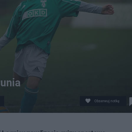
runia
Obserwuj notkę
 będzie?