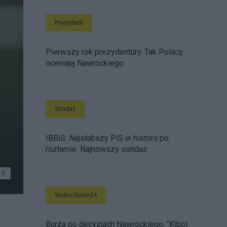
Prezydent
Pierwszy rok prezydentury. Tak Polacy
oceniają Nawrockiego
Sondaż
IBRiS: Najsłabszy PiS w historii po
rozłamie. Najnowszy sondaż
0
Wideo Salon24
Burza po decyzjach Nawrockiego. "Kibol