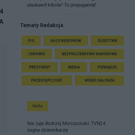
ułaskawił kibola? To propaganda"
 4
 A
Tematy Redakcja
PIS
GŁOS REGIONÓW
ŚLEDZTWA
ZDROWIE
BEZPIECZEŃSTWO NARODOWE
PREZYDENT
MEDIA
PIENIĄDZE
PRZESTĘPCZOŚĆ
WIDEO SALON24
Media
Nie żyje Andrzej Morozowski. TVN24
żegna dziennikarza