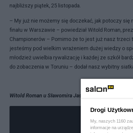
najbliższy piątek, 25 listopada.
– My już nie możemy się doczekać, jak potoczy się r
finału w Warszawie – powiedział Witold Roman, prez
Championerów – Pomimo że to jest już nasz trzeci tu
jesteśmy pod wielkim wrażeniem dużej wiedzy o spor
młodzież uwielbia rywalizację i każdej ze szkół bard
do zobaczenia w Toruniu – dodał nasz wybitny siatk
Witold Roman u Sławomira Jastrzębowskiego:
Drogi Użytkow
My, naszych 1160 zau
informacje na urządze