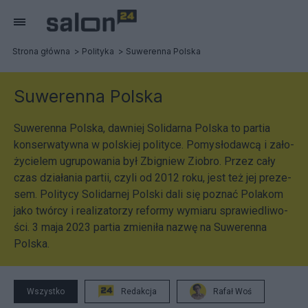
Strona główna
Polityka
Suwerenna Polska
Suwerenna Polska
Suwerenna Polska, dawniej Solidarna Polska to partia
konserwatywna w polskiej polityce. Pomy­sło­dawcą i zało­
ży­cie­lem ugru­po­wa­nia był Zbi­gniew Zio­bro. Przez cały
czas dzia­ła­nia par­tii, czyli od 2012 roku, jest też jej pre­ze­
sem. Poli­tycy Soli­dar­nej Pol­ski dali się poznać Pola­kom
jako twórcy i reali­za­to­rzy reformy wymiaru spra­wie­dli­wo­
ści. 3 maja 2023 partia zmieniła nazwę na Suwerenna
Polska.
Wszystko
Redakcja
Rafał Woś