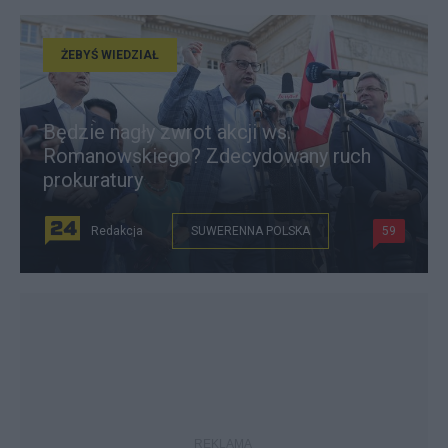
ŻEBYŚ WIEDZIAŁ
Będzie nagły zwrot akcji ws.
Romanowskiego? Zdecydowany ruch
prokuratury
Redakcja
SUWERENNA POLSKA
59