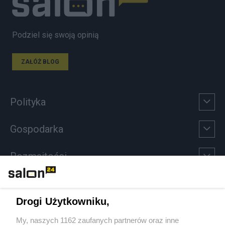
Podziel się swoją opinią
ZAŁÓŻ BLOG
Polityka
Gospodarka
Rozmaitości
Technologie
Drogi Użytkowniku,
Sport
My, naszych 1162 zaufanych partnerów oraz inne