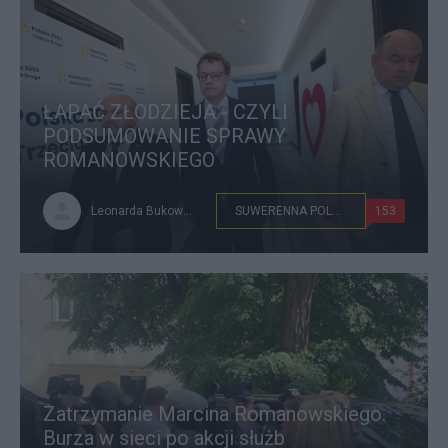
ŁAPAĆ ZŁODZIEJA - CZYLI
PODSUMOWANIE SPRAWY
ROMANOWSKIEGO
Leonarda Bukowska
SUWERENNA POLSKA
153
Zatrzymanie Marcina Romanowskiego.
Burza w sieci po akcji służb