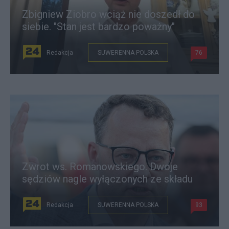
Zbigniew Ziobro wciąż nie doszedł do
siebie. "Stan jest bardzo poważny"
Redakcja
SUWERENNA POLSKA
76
Zwrot ws. Romanowskiego. Dwoje
sędziów nagle wyłączonych ze składu
Redakcja
SUWERENNA POLSKA
93