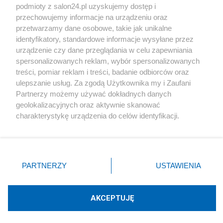
podmioty z salon24.pl uzyskujemy dostęp i
Społeczeństwo
przechowujemy informacje na urządzeniu oraz
przetwarzamy dane osobowe, takie jak unikalne
Kultura
identyfikatory, standardowe informacje wysyłane przez
urządzenie czy dane przeglądania w celu zapewniania
spersonalizowanych reklam, wybór spersonalizowanych
treści, pomiar reklam i treści, badanie odbiorców oraz
ulepszanie usług. Za zgodą Użytkownika my i Zaufani
X
Facebook
Instagram
Youtube
Partnerzy możemy używać dokładnych danych
geolokalizacyjnych oraz aktywnie skanować
charakterystykę urządzenia do celów identyfikacji.
Web Content Media sp. z o. o. © 2022
Ponieważ cenimy Twoją prywatność, prosimy o zgodę na
korzystanie z tych technologii poprzez kliknięcie
„Akceptuję”. Zgoda jest dobrowolna i zawsze możesz ją
Pomoc
O nas
Praca
Reklama
Kontakt
zmienić/wycofać klikając przycisk ustawień prywatności
PARTNERZY
USTAWIENIA
znajdujący się w lewym dolnym rogu strony
. Niektóre
rodzaje przetwarzania danych nie wymagają zgody
użytkownika, ale masz prawo sprzeciwić się takiemu
AKCEPTUJĘ
przetwarzaniu. Preferencje będą miały zastosowania tylko
Technologię dostarcza:
W3media.pl
na tej witrynie.