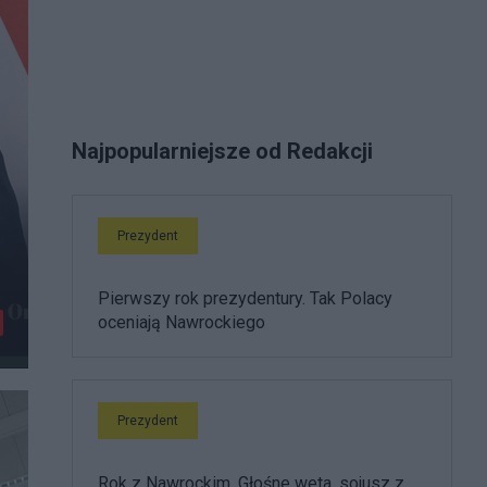
Najpopularniejsze od Redakcji
Prezydent
Pierwszy rok prezydentury. Tak Polacy
oceniają Nawrockiego
Prezydent
Rok z Nawrockim. Głośne weta, sojusz z