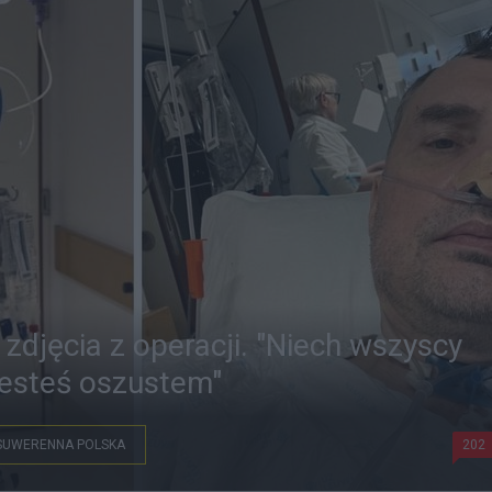
zdjęcia z operacji. "Niech wszyscy
jesteś oszustem"
SUWERENNA POLSKA
202