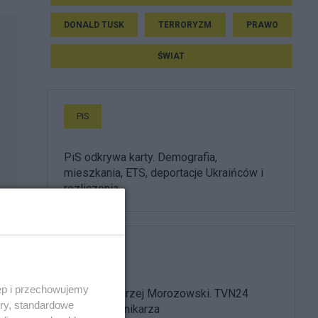
DONALD TUSK
TERRORYZM
PRAWO
ŚWIAT
PiS
PiS odkrywa karty. Demografia,
mieszkania, ETS, deportacje Ukraińców i
rozliczenia
Media
ęp i przechowujemy
Nie żyje Andrzej Morozowski. TVN24
ory, standardowe
żegna dziennikarza