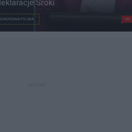
eklaracje Sroki
SUWERENNA POLSKA
180