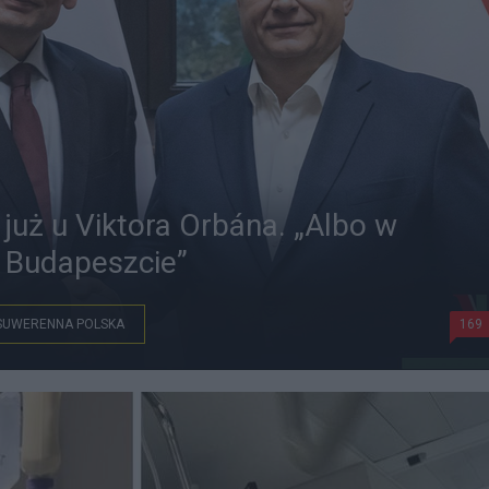
 już u Viktora Orbána. „Albo w
w Budapeszcie”
SUWERENNA POLSKA
169