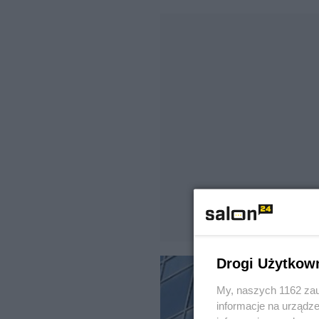
Drogi Użytkow
My, naszych 1162 zau
informacje na urządze