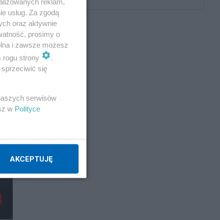
alizowanych reklam,
ie usług. Za zgodą
ych oraz aktywnie
watność, prosimy o
wolna i zawsze możesz
m rogu strony
.
sprzeciwić się
 naszych serwisów
esz w
Polityce
AKCEPTUJĘ