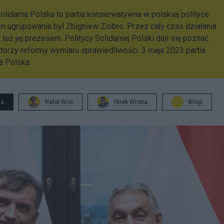
lidarna Polska to partia konserwatywna w polskiej polityce.
m ugru­po­wa­nia był Zbi­gniew Zio­bro. Przez cały czas dzia­ła­nia
t też jej pre­ze­sem. Poli­tycy Soli­dar­nej Pol­ski dali się poznać
­to­rzy reformy wymiaru spra­wie­dli­wo­ści. 3 maja 2023 partia
a Polska.
ja
Rafał Woś
Hirek Wrona
Blogi