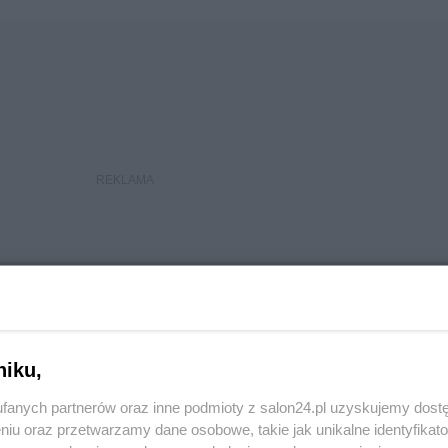
niku,
fanych partnerów oraz inne podmioty z salon24.pl uzyskujemy dost
niu oraz przetwarzamy dane osobowe, takie jak unikalne identyfikat