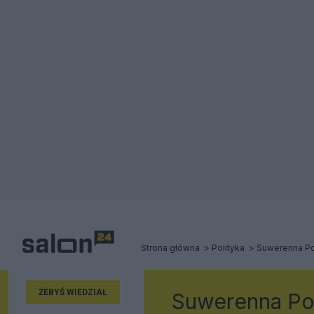
Strona główna
Polityka
Suwerenna Po
ŻEBYŚ WIEDZIAŁ
Suwerenna Po