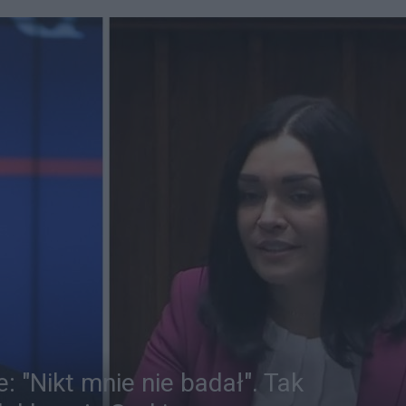
: "Nikt mnie nie badał". Tak