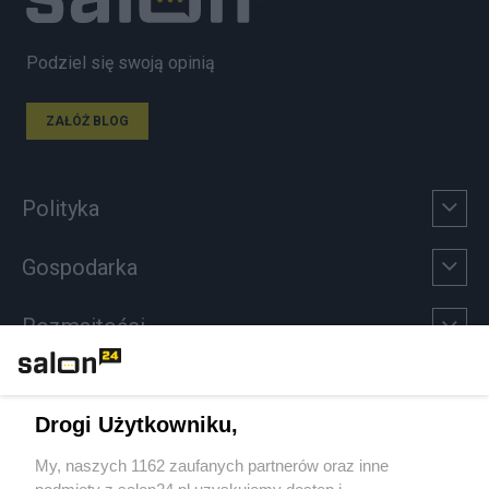
Podziel się swoją opinią
ZAŁÓŻ BLOG
Polityka
Gospodarka
Rozmaitości
Technologie
Drogi Użytkowniku,
Sport
My, naszych 1162 zaufanych partnerów oraz inne