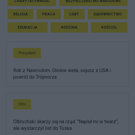
CHARYTATYWNOŚĆ
BEZPIECZEŃSTWO NARODOWE
RELIGIA
PRACA
LGBT
SĄDOWNICTWO
EDUKACJA
RODZINA
KOŚCIÓŁ
Prezydent
Rok z Nawrockim. Głośne weta, sojusz z USA i
powrót do Trójmorza
Film
Olbrychski skarży się na rząd. "Napluł mi w twarz",
ale wystarczył list do Tuska