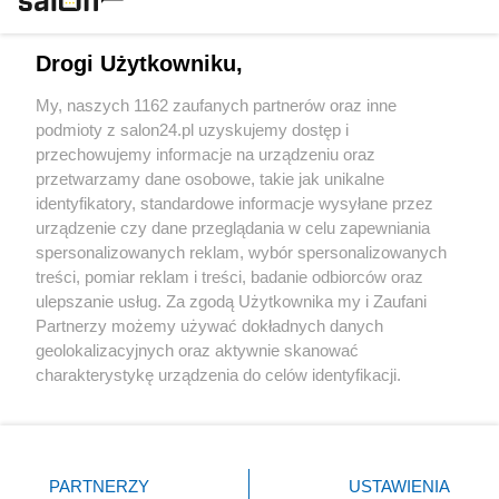
Technologie
Drogi Użytkowniku,
Sport
My, naszych 1162 zaufanych partnerów oraz inne
podmioty z salon24.pl uzyskujemy dostęp i
Społeczeństwo
przechowujemy informacje na urządzeniu oraz
przetwarzamy dane osobowe, takie jak unikalne
Kultura
identyfikatory, standardowe informacje wysyłane przez
urządzenie czy dane przeglądania w celu zapewniania
spersonalizowanych reklam, wybór spersonalizowanych
treści, pomiar reklam i treści, badanie odbiorców oraz
ulepszanie usług. Za zgodą Użytkownika my i Zaufani
X
Facebook
Instagram
Youtube
Partnerzy możemy używać dokładnych danych
geolokalizacyjnych oraz aktywnie skanować
charakterystykę urządzenia do celów identyfikacji.
Web Content Media sp. z o. o. © 2022
Ponieważ cenimy Twoją prywatność, prosimy o zgodę na
korzystanie z tych technologii poprzez kliknięcie
„Akceptuję”. Zgoda jest dobrowolna i zawsze możesz ją
Pomoc
O nas
Praca
Reklama
Kontakt
zmienić/wycofać klikając przycisk ustawień prywatności
PARTNERZY
USTAWIENIA