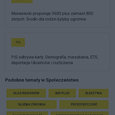
Morawiecki proponuje 3600 plus zamiast 800
złotych. Środki dla rodzin byłyby ogromne
PiS
PiS odkrywa karty. Demografia, mieszkania, ETS,
deportacje Ukraińców i rozliczenia
Podobne tematy w Społeczeństwo
GŁOS REGIONÓW
800 PLUS
ŚLEDZTWA
SŁUŻBA ZDROWIA
PRZESTĘPCZOŚĆ