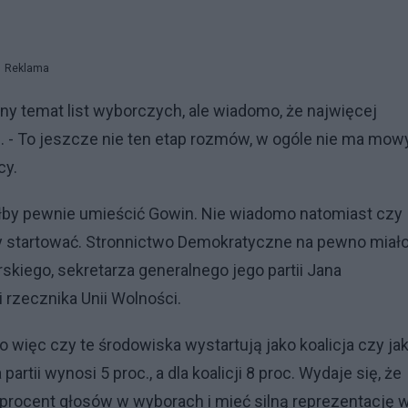
Reklama
ny temat list wyborczych, ale wiadomo, że najwięcej
 - To jeszcze nie ten etap rozmów, w ogóle nie ma mow
cy.
ciałby pewnie umieścić Gowin. Nie wiadomo natomiast czy
by startować. Stronnictwo Demokratyczne na pewno miał
skiego, sekretarza generalnego jego partii Jana
 rzecznika Unii Wolności.
 więc czy te środowiska wystartują jako koalicja czy ja
rtii wynosi 5 proc., a dla koalicji 8 proc. Wydaje się, że
 procent głosów w wyborach i mieć silną reprezentację 