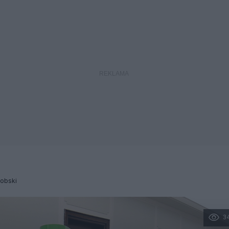
Dobski
3