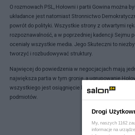
O rozmowach PSL, Hołowni i partii Gowina można by
układance jest natomiast Stronnictwo Demokratyczne
powrót do polityki. Wszystkie strony z otwartymi ręk
rozpoznawalność, a w poprzedniej kadencji Sejmu po
oceniały wszystkie media. Jego Skuteczni to niezbyt 
tworzyć i rozbudowywać struktury.
Najwięcej do powiedzenia w negocjacjach mają jedn
największa partia w tym gronie, a ugrupowanie Hoł
wszystkiego jest osiągnięcie kompromisu przez lud
podmiotów.
Drogi Użytkow
My, naszych 1162 zau
informacje na urządze