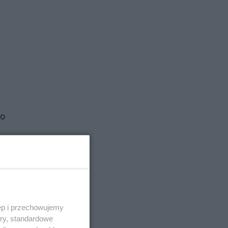
to
h
ęp i przechowujemy
ory, standardowe