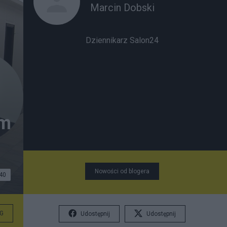
Marcin Dobski
Dziennikarz Salon24
em
Nowości od blogera
40
G
Udostępnij
Udostępnij