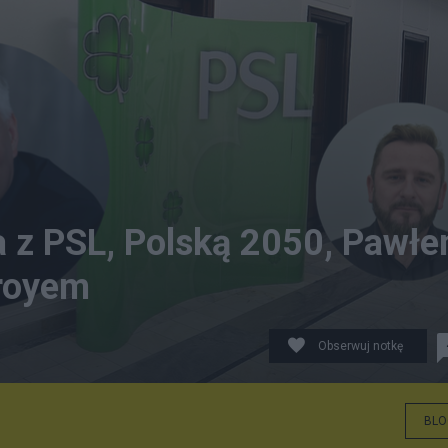
a z PSL, Polską 2050, Pawł
iroyem
Obserwuj notkę
BLO