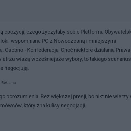
ą opozycji, czego życzyłaby sobie Platforma Obywatelsk
y bloki: wspomniana PO z Nowoczesną i mniejszymi
a. Osobno - Konfederacja. Choć niektóre działania Prawa 
ietrzu wiszą wcześniejsze wybory, to takiego scenariu
ie negocjują.
Reklama
 porozumienia. Bez większej presji, bo nikt nie wierzy
ówców, który zna kulisy negocjacji.