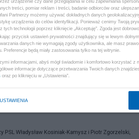
przez urządzenie czy dane przeglądania w celu zapewniania sperson
ych treści, pomiar reklam i treści, badanie odbiorców oraz ulepszan
fani Partnerzy możemy używać dokładnych danych geolokalizacyjn
tykę urządzenia do celów identyfikacji. Ponieważ cenimy Twoją pry
z tych technologii poprzez kliknięcie „Akceptuję”. Zgoda jest dobro
ikając przycisk ustawień prywatności znajdujący się w lewym dolny
etwarzania danych nie wymagają zgody użytkownika, ale masz prawo 
. Preferencje będą miały zastosowania tylko na tej witrynie.
szymi informacjami, abyś mógł świadomie i komfortowo korzystać z
gółowe informacje dotyczące przetwarzania Twoich danych znajdzi
s
oraz po kliknięciu w „Ustawienia”.
USTAWIENIA
y PSL Władysław Kosiniak-Kamysz i Piotr Zgorzelski,