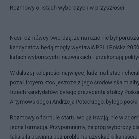
Rozmowy o listach wyborczych w przyszłości
Nasi rozmówcy twierdzą, że na razie nie był porusza
kandydatów będą mogły wystawić PSL i Polska 2050.
listach wyborczych i nazwiskach - przekonują polity
W dalszej kolejności najwięcej ludzi na listach ch
poza Liroyem ktoś jeszcze z jego środowiska miał
trzech kandydatów: byłego prezydenta stolicy Piskor
Artymowskiego i Andrzeja Potockiego, byłego posła i
Rozmowy o formule startu wciąż trwają, nie wiadomo
jedna formacja. Przypomnijmy, że próg wyborczy dla pa
taka siła powinna bez problemu uzyskać kilkanaście