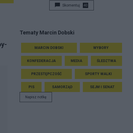
Skomentuj
40
Tematy Marcin Dobski
oy-
MARCIN DOBSKI
WYBORY
KONFEDERACJA
MEDIA
ŚLEDZTWA
PRZESTĘPCZOŚĆ
SPORTY WALKI
PIS
SAMORZĄD
SEJM I SENAT
Napisz notkę