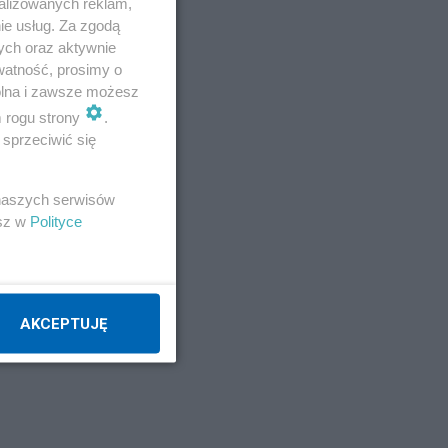
alizowanych reklam,
ie usług. Za zgodą
ych oraz aktywnie
watność, prosimy o
wolna i zawsze możesz
m rogu strony
.
sprzeciwić się
 naszych serwisów
esz w
Polityce
AKCEPTUJĘ