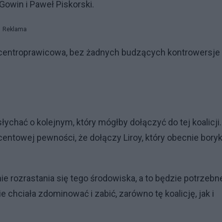
owin i Paweł Piskorski.
Reklama
, centroprawicowa, bez żadnych budzących kontrowersje
słychać o kolejnym, który mógłby dołączyć do tej koalicji.
centowej pewności, że dołączy Liroy, który obecnie bory
e rozrastania się tego środowiska, a to będzie potrzebn
chciała zdominować i zabić, zarówno tę koalicję, jak i