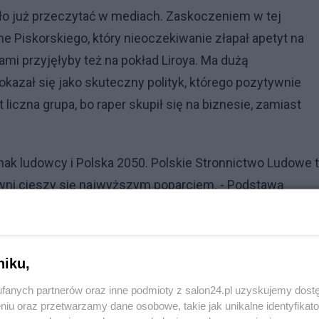
ło już przeczytać w mediach. Zaskoczeniem w tej
 Piskorskiego, który nieoczekiwanie złapał apetyt na
ami przyjęłyby też na pokład Liroya. Ma dużą
kazał się jako skuteczny polityk, którego pozytywnie
liczna grupa, bo raper skupił się na biznesie, zamiast
ak ludowcy i Polska 2050. Polskie Stronnictwo Ludowe 
owni cieszy się najwyższym poparciem. - Podstawą
owców i Hołownię - mówi polityk z jednego z mniejszyc
niku,
fanych partnerów oraz inne podmioty z salon24.pl uzyskujemy dost
niu oraz przetwarzamy dane osobowe, takie jak unikalne identyfikat