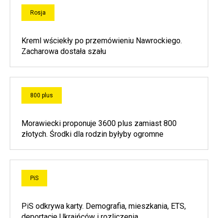
Rosja
Kreml wściekły po przemówieniu Nawrockiego.
Zacharowa dostała szału
800 plus
Morawiecki proponuje 3600 plus zamiast 800
złotych. Środki dla rodzin byłyby ogromne
PiS
PiS odkrywa karty. Demografia, mieszkania, ETS,
deportacje Ukraińców i rozliczenia