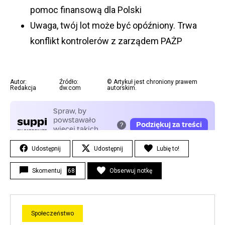
pomoc finansową dla Polski
Uwaga, twój lot może być opóźniony. Trwa
konflikt kontrolerów z zarządem PAŻP
Autor:
Źródło:
© Artykuł jest chroniony prawem
Redakcja
dw.com
autorskim.
Udostępnij
Udostępnij
Lubię to!
Skomentuj
68
Obserwuj notkę
Społeczeństwo