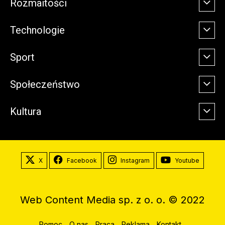
Rozmaitości
Technologie
Sport
Społeczeństwo
Kultura
X
Facebook
Instagram
Youtube
Web Content Media sp. z o. o. © 2022
Pomoc
O nas
Praca
Reklama
Kontakt