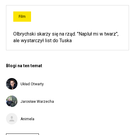
Film
Olbrychski skarży się na rząd. "Napluł mi w twarz",
ale wystarczył list do Tuska
Blogi na ten temat
Układ Otwarty
Jarosław Warzecha
Animela