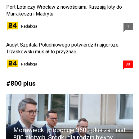
Port Lotniczy Wrocław z nowościami. Ruszają loty do
Marrakeszu i Madrytu
Redakcja
1
Audyt Szpitala Południowego potwierdził najgorsze.
Trzaskowski musiał to przyznać
Redakcja
80
#
800 plus
Morawiecki proponuje 3600 plus zamiast
800 złotych. Środki dla rodzin byłyby