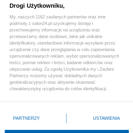
Drogi Użytkowniku,
Sport
My, naszych 1162 zaufanych partnerów oraz inne
podmioty z salon24.pl uzyskujemy dostęp i
Społeczeństwo
przechowujemy informacje na urządzeniu oraz
przetwarzamy dane osobowe, takie jak unikalne
Kultura
identyfikatory, standardowe informacje wysyłane przez
urządzenie czy dane przeglądania w celu zapewniania
spersonalizowanych reklam, wybór spersonalizowanych
treści, pomiar reklam i treści, badanie odbiorców oraz
ulepszanie usług. Za zgodą Użytkownika my i Zaufani
X
Facebook
Instagram
Youtube
Partnerzy możemy używać dokładnych danych
geolokalizacyjnych oraz aktywnie skanować
charakterystykę urządzenia do celów identyfikacji.
Web Content Media sp. z o. o. © 2022
Ponieważ cenimy Twoją prywatność, prosimy o zgodę na
korzystanie z tych technologii poprzez kliknięcie
„Akceptuję”. Zgoda jest dobrowolna i zawsze możesz ją
Pomoc
O nas
Praca
Reklama
Kontakt
zmienić/wycofać klikając przycisk ustawień prywatności
PARTNERZY
USTAWIENIA
znajdujący się w lewym dolnym rogu strony
. Niektóre
rodzaje przetwarzania danych nie wymagają zgody