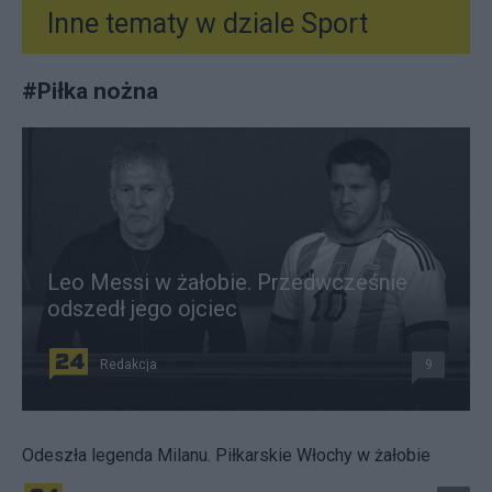
Inne tematy w dziale
Sport
#
Piłka nożna
Leo Messi w żałobie. Przedwcześnie
odszedł jego ojciec
Redakcja
9
Odeszła legenda Milanu. Piłkarskie Włochy w żałobie