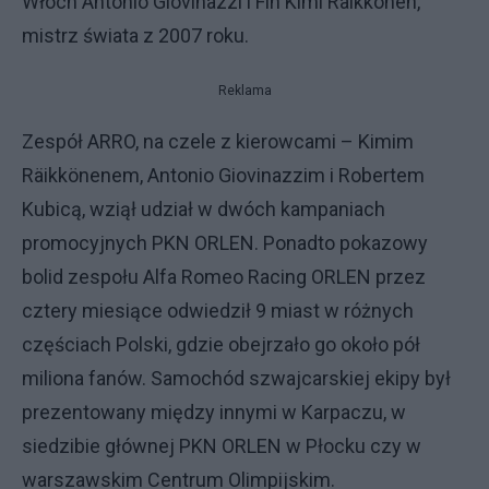
Włoch Antonio Giovinazzi i Fin Kimi Räikkönen,
mistrz świata z 2007 roku.
Reklama
Zespół ARRO, na czele z kierowcami – Kimim
Räikkönenem, Antonio Giovinazzim i Robertem
Kubicą, wziął udział w dwóch kampaniach
promocyjnych PKN ORLEN. Ponadto pokazowy
bolid zespołu Alfa Romeo Racing ORLEN przez
cztery miesiące odwiedził 9 miast w różnych
częściach Polski, gdzie obejrzało go około pół
miliona fanów. Samochód szwajcarskiej ekipy był
prezentowany między innymi w Karpaczu, w
siedzibie głównej PKN ORLEN w Płocku czy w
warszawskim Centrum Olimpijskim.