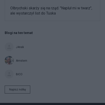
Olbrychski skarży się na rząd. "Napluł mi w twarz",
ale wystarczył list do Tuska
Blogi na ten temat
J4nek
Amstern
BICO
Napisz notkę