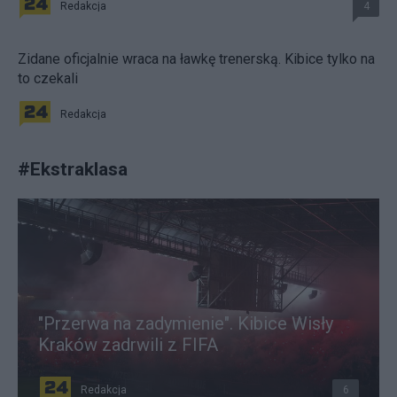
Redakcja
4
Zidane oficjalnie wraca na ławkę trenerską. Kibice tylko na
to czekali
Redakcja
#
Ekstraklasa
"Przerwa na zadymienie". Kibice Wisły
Kraków zadrwili z FIFA
Redakcja
6