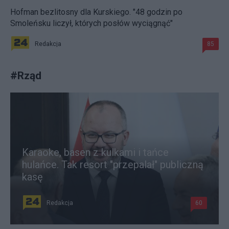
Hofman bezlitosny dla Kurskiego. "48 godzin po
Smoleńsku liczył, których posłów wyciągnąć"
Redakcja
85
#
Rząd
Karaoke, basen z kulkami i tańce
hulańce. Tak resort "przepalał" publiczną
kasę
Redakcja
60