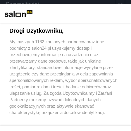
Rozmaitości
Technologie
Drogi Użytkowniku,
Sport
My, naszych 1162 zaufanych partnerów oraz inne
podmioty z salon24.pl uzyskujemy dostęp i
Społeczeństwo
przechowujemy informacje na urządzeniu oraz
przetwarzamy dane osobowe, takie jak unikalne
Kultura
identyfikatory, standardowe informacje wysyłane przez
urządzenie czy dane przeglądania w celu zapewniania
spersonalizowanych reklam, wybór spersonalizowanych
treści, pomiar reklam i treści, badanie odbiorców oraz
ulepszanie usług. Za zgodą Użytkownika my i Zaufani
X
Facebook
Instagram
Youtube
Partnerzy możemy używać dokładnych danych
geolokalizacyjnych oraz aktywnie skanować
charakterystykę urządzenia do celów identyfikacji.
Web Content Media sp. z o. o. © 2022
Ponieważ cenimy Twoją prywatność, prosimy o zgodę na
korzystanie z tych technologii poprzez kliknięcie