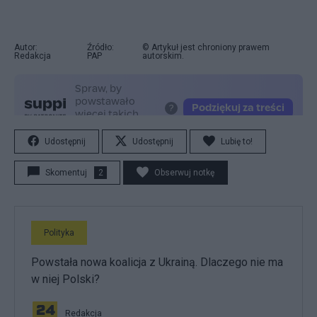
Autor:
Źródło:
© Artykuł jest chroniony prawem
Redakcja
PAP
autorskim.
Udostępnij
Udostępnij
Lubię to!
Skomentuj
2
Obserwuj notkę
Polityka
Powstała nowa koalicja z Ukrainą. Dlaczego nie ma
w niej Polski?
Redakcja