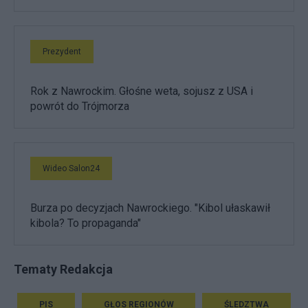
Prezydent
Rok z Nawrockim. Głośne weta, sojusz z USA i
powrót do Trójmorza
Wideo Salon24
Burza po decyzjach Nawrockiego. "Kibol ułaskawił
kibola? To propaganda"
Tematy Redakcja
PIS
GŁOS REGIONÓW
ŚLEDZTWA