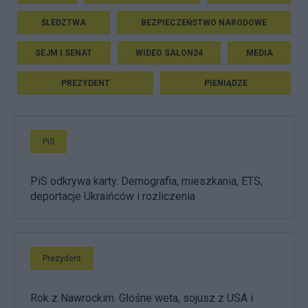
ŚLEDZTWA
BEZPIECZEŃSTWO NARODOWE
SEJM I SENAT
WIDEO SALON24
MEDIA
PREZYDENT
PIENIĄDZE
PiS
PiS odkrywa karty. Demografia, mieszkania, ETS,
deportacje Ukraińców i rozliczenia
Prezydent
Rok z Nawrockim. Głośne weta, sojusz z USA i