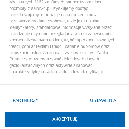
My, naszych 1162 zaufanych partnerów oraz inne
podmioty z salon24.pl uzyskujemy dostęp i
Społeczeństwo
przechowujemy informacje na urządzeniu oraz
przetwarzamy dane osobowe, takie jak unikalne
Kultura
identyfikatory, standardowe informacje wysyłane przez
urządzenie czy dane przeglądania w celu zapewniania
spersonalizowanych reklam, wybór spersonalizowanych
treści, pomiar reklam i treści, badanie odbiorców oraz
ulepszanie usług. Za zgodą Użytkownika my i Zaufani
X
Facebook
Instagram
Youtube
Partnerzy możemy używać dokładnych danych
geolokalizacyjnych oraz aktywnie skanować
charakterystykę urządzenia do celów identyfikacji.
Web Content Media sp. z o. o. © 2022
Ponieważ cenimy Twoją prywatność, prosimy o zgodę na
korzystanie z tych technologii poprzez kliknięcie
„Akceptuję”. Zgoda jest dobrowolna i zawsze możesz ją
Pomoc
O nas
Praca
Reklama
Kontakt
zmienić/wycofać klikając przycisk ustawień prywatności
PARTNERZY
USTAWIENIA
znajdujący się w lewym dolnym rogu strony
. Niektóre
rodzaje przetwarzania danych nie wymagają zgody
użytkownika, ale masz prawo sprzeciwić się takiemu
AKCEPTUJĘ
przetwarzaniu. Preferencje będą miały zastosowania tylko
Technologię dostarcza:
W3media.pl