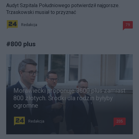
Audyt Szpitala Południowego potwierdził najgorsze.
Trzaskowski musiał to przyznać
Redakcja
79
#
800 plus
Morawiecki proponuje 3600 plus zamiast
800 złotych. Środki dla rodzin byłyby
ogromne
Redakcja
205