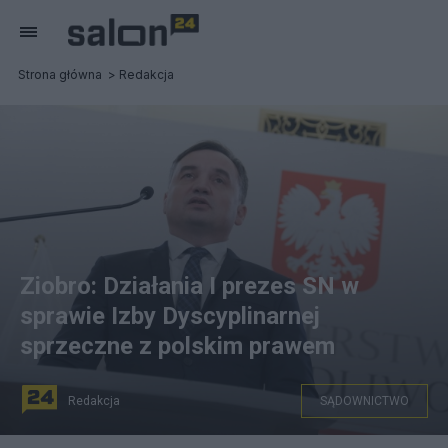
Strona główna
Redakcja
Ziobro: Działania I prezes SN w
sprawie Izby Dyscyplinarnej
sprzeczne z polskim prawem
Redakcja
SĄDOWNICTWO
Zbigniew Ziobro. Fot. PAP