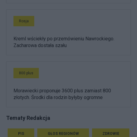
Rosja
Kreml wściekły po przemówieniu Nawrockiego.
Zacharowa dostała szału
800 plus
Morawiecki proponuje 3600 plus zamiast 800
złotych. Środki dla rodzin byłyby ogromne
Tematy Redakcja
PIS
GŁOS REGIONÓW
ZDROWIE