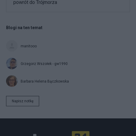
powrót do Trójmorza
Blogi na ten temat
manitooo
Grzegorz Wszołek - gw1990
Barbara Helena Bączkowska
Napisz notkę