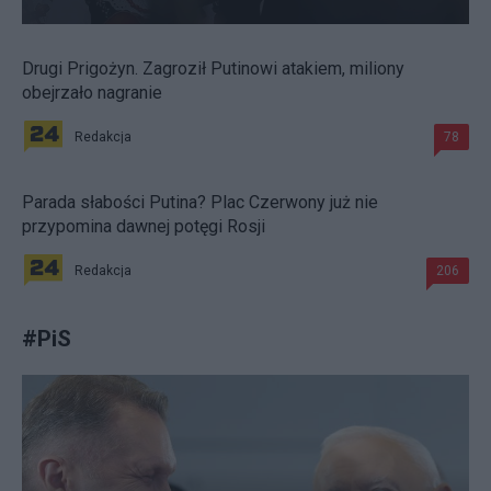
Drugi Prigożyn. Zagroził Putinowi atakiem, miliony
obejrzało nagranie
Redakcja
78
Parada słabości Putina? Plac Czerwony już nie
przypomina dawnej potęgi Rosji
Redakcja
206
#
PiS