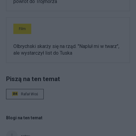
powrót do Trójmorza
Film
Olbrychski skarży się na rząd. "Napluł mi w twarz",
ale wystarczył list do Tuska
Piszą na ten temat
Rafał Woś
Blogi na ten temat