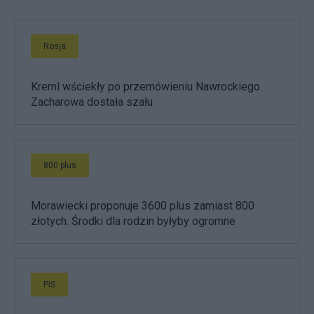
Rosja
Kreml wściekły po przemówieniu Nawrockiego.
Zacharowa dostała szału
800 plus
Morawiecki proponuje 3600 plus zamiast 800
złotych. Środki dla rodzin byłyby ogromne
PiS