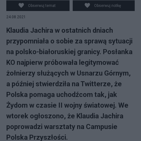
Trzaskowskiego. Opowie jak ominąć system
Obserwuj temat
Obserwuj notkę
24.08.2021
Klaudia Jachira w ostatnich dniach
przypomniała o sobie za sprawą sytuacji
na polsko-białoruskiej granicy. Posłanka
KO najpierw próbowała legitymować
żołnierzy służących w Usnarzu Górnym,
a później stwierdziła na Twitterze, że
Polska pomaga uchodźcom tak, jak
Żydom w czasie II wojny światowej. We
wtorek ogłoszono, że Klaudia Jachira
poprowadzi warsztaty na Campusie
Polska Przyszłości.