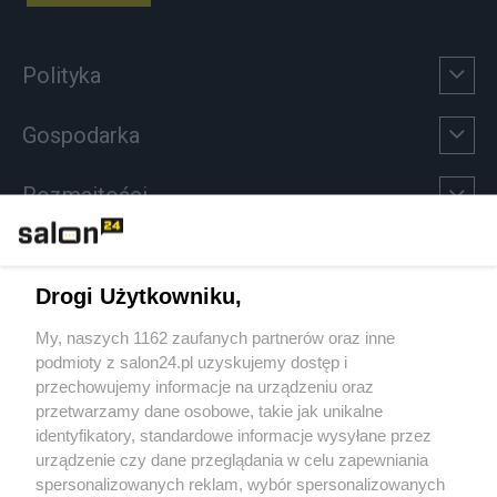
Polityka
Gospodarka
Rozmaitości
Technologie
Drogi Użytkowniku,
Sport
My, naszych 1162 zaufanych partnerów oraz inne
podmioty z salon24.pl uzyskujemy dostęp i
Społeczeństwo
przechowujemy informacje na urządzeniu oraz
przetwarzamy dane osobowe, takie jak unikalne
Kultura
identyfikatory, standardowe informacje wysyłane przez
urządzenie czy dane przeglądania w celu zapewniania
spersonalizowanych reklam, wybór spersonalizowanych