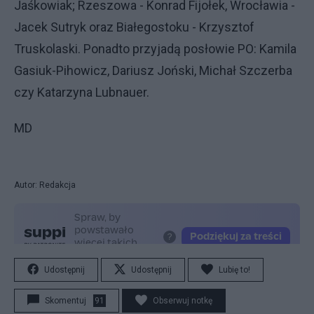
Jaśkowiak; Rzeszowa - Konrad Fijołek, Wrocławia -
Jacek Sutryk oraz Białegostoku - Krzysztof
Truskolaski. Ponadto przyjadą posłowie PO: Kamila
Gasiuk-Pihowicz, Dariusz Joński, Michał Szczerba
czy Katarzyna Lubnauer.
MD
Autor: Redakcja
Udostępnij
Udostępnij
Lubię to!
Skomentuj
91
Obserwuj notkę