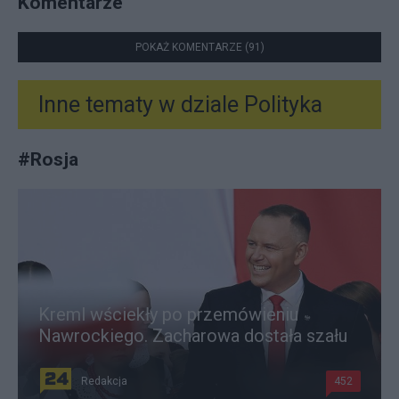
Komentarze
POKAŻ KOMENTARZE (91)
Inne tematy w dziale
Polityka
#
Rosja
Kreml wściekły po przemówieniu
Nawrockiego. Zacharowa dostała szału
Redakcja
452