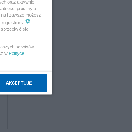
ych oraz aktywnie
watność, prosimy o
wolna i zawsze możesz
m rogu strony
.
sprzeciwić się
 naszych serwisów
esz w
Polityce
AKCEPTUJĘ