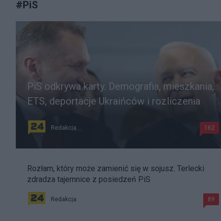
#
PiS
PiS odkrywa karty. Demografia, mieszkania,
ETS, deportacje Ukraińców i rozliczenia
Redakcja
162
Rozłam, który może zamienić się w sojusz. Terlecki
zdradza tajemnice z posiedzeń PiS
Redakcja
89