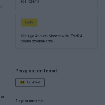
rozliczenia
 i
Media
Nie żyje Andrzej Morozowski. TVN24
żegna dziennikarza
Piszą na ten temat
Rafał Woś
 na
Blogi na ten temat