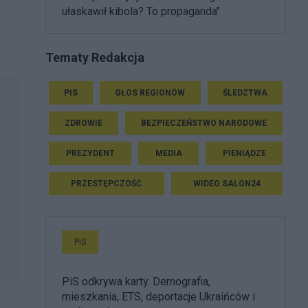
ułaskawił kibola? To propaganda"
Tematy Redakcja
PIS
GŁOS REGIONÓW
ŚLEDZTWA
ZDROWIE
BEZPIECZEŃSTWO NARODOWE
PREZYDENT
MEDIA
PIENIĄDZE
PRZESTĘPCZOŚĆ
WIDEO SALON24
PiS
PiS odkrywa karty. Demografia,
mieszkania, ETS, deportacje Ukraińców i