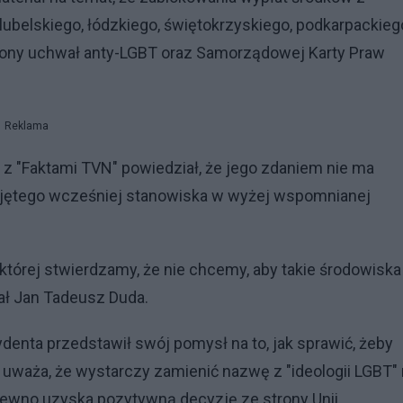
ubelskiego, łódzkiego, świętokrzyskiego, podkarpackiego
gony uchwał anty-LGBT oraz Samorządowej Karty Praw
Reklama
 "Faktami TVN" powiedział, że jego zdaniem nie ma
yjętego wcześniej stanowiska w wyżej wspomnianej
tórej stwierdzamy, że nie chcemy, aby takie środowiska
tał Jan Tadeusz Duda.
enta przedstawił swój pomysł na to, jak sprawić, żeby
a uważa, że wystarczy zamienić nazwę z "ideologii LGBT"
 pewno uzyska pozytywną decyzję ze strony Unii