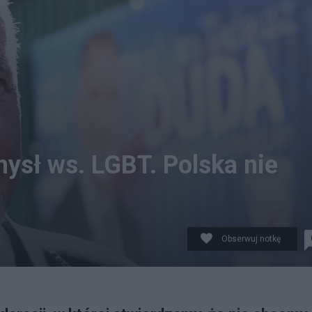
ysł ws. LGBT. Polska nie
Obserwuj notkę
o