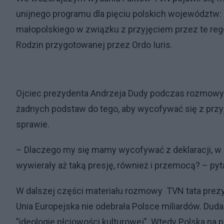
unijnego programu dla pięciu polskich województw: l
małopolskiego w związku z przyjęciem przez te re
Rodzin przygotowanej przez Ordo Iuris.
Ojciec prezydenta Andrzeja Dudy podczas rozmowy z
żadnych podstaw do tego, aby wycofywać się z prz
sprawie.
– Dlaczego my się mamy wycofywać z deklaracji, w k
wywierały aż taką presję, również i przemocą? – py
W dalszej części materiału rozmowy TVN tata prezyd
Unia Europejska nie odebrała Polsce miliardów. Dud
"ideologię płciowości kulturowej". Wtedy Polska na