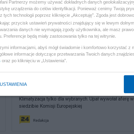
fani Partnerzy możemy używać dokładnych danych geolokalizacyjn
tykę urządzenia do celów identyfikacji. Ponieważ cenimy Twoją pry
z tych technologii poprzez kliknięcie „Akceptuję”. Zgoda jest dobro
ikając przycisk ustawień prywatności znajdujący się w lewym dolny
rskim.
etwarzania danych nie wymagają zgody użytkownika, ale masz prawo 
. Preferencje będą miały zastosowania tylko na tej witrynie.
szymi informacjami, abyś mógł świadomie i komfortowo korzystać z
gółowe informacje dotyczące przetwarzania Twoich danych znajdzi
s
oraz po kliknięciu w „Ustawienia”.
komentuj
61
Obserwuj notkę
USTAWIENIA
Polityka
Klimatyzacja tylko dla wybranych. Upał wywołał aferę w
siedzibie Komisji Europejskiej
Redakcja