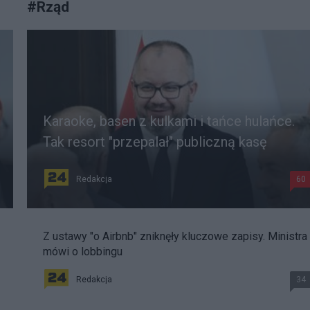
#
Rząd
Karaoke, basen z kulkami i tańce hulańce.
Tak resort "przepalał" publiczną kasę
Redakcja
60
Z ustawy "o Airbnb" zniknęły kluczowe zapisy. Ministra
mówi o lobbingu
Redakcja
34