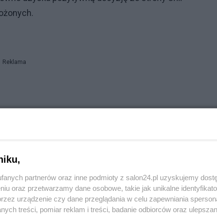
rożonych.
Reklama
 Dudy". O tyle podrożały produkty
jny przejaw agresji wobec Polski
niku,
owych na Polskę
fanych partnerów oraz inne podmioty z salon24.pl uzyskujemy dost
niu oraz przetwarzamy dane osobowe, takie jak unikalne identyfikat
przez urządzenie czy dane przeglądania w celu zapewniania sperson
ych treści, pomiar reklam i treści, badanie odbiorców oraz ulepszan