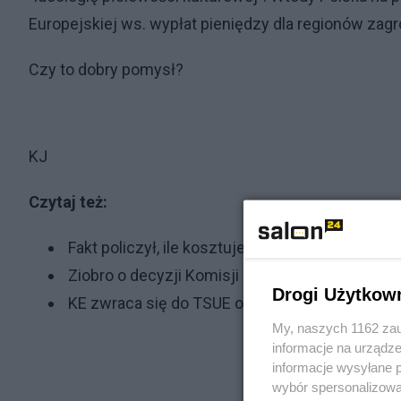
Europejskiej ws. wypłat pieniędzy dla regionów zag
Czy to dobry pomysł?
KJ
Czytaj też:
Fakt policzył, ile kosztuje teraz słynny "koszyk
Ziobro o decyzji Komisji Europejskiej: To kole
Drogi Użytkow
KE zwraca się do TSUE o nałożenie kar finans
My, naszych 1162 zau
informacje na urządze
informacje wysyłane 
wybór spersonalizowan