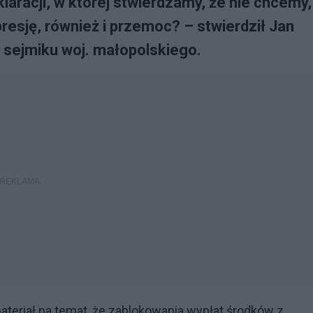
racji, w której stwierdzamy, że nie chcemy,
resję, również i przemoc? – stwierdził Jan
 sejmiku woj. małopolskiego.
eriał na temat, że zablokowania wypłat środków z