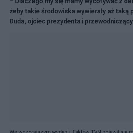
– Dlaczego my się mamy wycofywać z dekla
żeby takie środowiska wywierały aż taką p
Duda, ojciec prezydenta i przewodniczący
We wczorajszym wydaniu Faktów TVN pojawił się mat