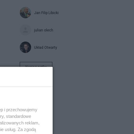
Jan Filip Libicki
julian olech
Układ Otwarty
Napisz notkę
ęp i przechowujemy
ory, standardowe
alizowanych reklam,
ie usług. Za zgodą