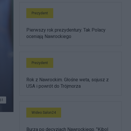
Prezydent
Pierwszy rok prezydentury. Tak Polacy
oceniają Nawrockiego
Prezydent
Rok z Nawrockim. Głośne weta, sojusz z
USA i powrót do Trójmorza
61
Wideo Salon24
Burza po decyzjach Nawrockiego. "Kibol