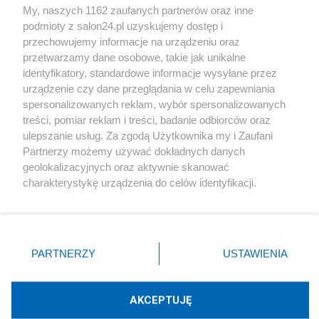
My, naszych 1162 zaufanych partnerów oraz inne
podmioty z salon24.pl uzyskujemy dostęp i
Społeczeństwo
przechowujemy informacje na urządzeniu oraz
przetwarzamy dane osobowe, takie jak unikalne
Kultura
identyfikatory, standardowe informacje wysyłane przez
urządzenie czy dane przeglądania w celu zapewniania
spersonalizowanych reklam, wybór spersonalizowanych
treści, pomiar reklam i treści, badanie odbiorców oraz
ulepszanie usług. Za zgodą Użytkownika my i Zaufani
X
Facebook
Instagram
Youtube
Partnerzy możemy używać dokładnych danych
geolokalizacyjnych oraz aktywnie skanować
charakterystykę urządzenia do celów identyfikacji.
Web Content Media sp. z o. o. © 2022
Ponieważ cenimy Twoją prywatność, prosimy o zgodę na
korzystanie z tych technologii poprzez kliknięcie
„Akceptuję”. Zgoda jest dobrowolna i zawsze możesz ją
Pomoc
O nas
Praca
Reklama
Kontakt
zmienić/wycofać klikając przycisk ustawień prywatności
PARTNERZY
USTAWIENIA
znajdujący się w lewym dolnym rogu strony
. Niektóre
rodzaje przetwarzania danych nie wymagają zgody
użytkownika, ale masz prawo sprzeciwić się takiemu
AKCEPTUJĘ
przetwarzaniu. Preferencje będą miały zastosowania tylko