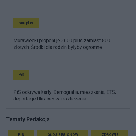
800 plus
Morawiecki proponuje 3600 plus zamiast 800
złotych. Środki dla rodzin byłyby ogromne
PiS
PiS odkrywa karty. Demografia, mieszkania, ETS,
deportacje Ukraińców i rozliczenia
Tematy Redakcja
PIS
GŁOS REGIONÓW
ZDROWIE