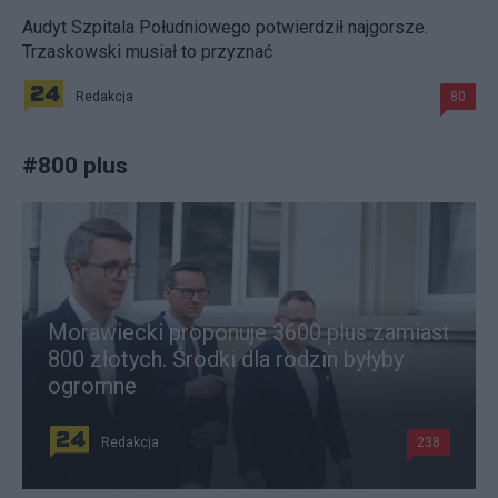
Audyt Szpitala Południowego potwierdził najgorsze.
Trzaskowski musiał to przyznać
Redakcja
80
#
800 plus
Morawiecki proponuje 3600 plus zamiast
800 złotych. Środki dla rodzin byłyby
ogromne
Redakcja
238