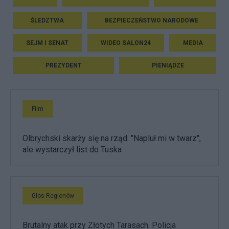
ŚLEDZTWA
BEZPIECZEŃSTWO NARODOWE
SEJM I SENAT
WIDEO SALON24
MEDIA
PREZYDENT
PIENIĄDZE
Film
Olbrychski skarży się na rząd. "Napluł mi w twarz",
ale wystarczył list do Tuska
Głos Regionów
Brutalny atak przy Złotych Tarasach. Policja