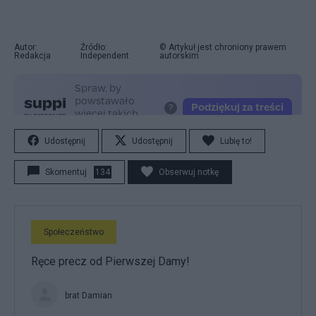
Autor:
Źródło:
© Artykuł jest chroniony prawem
Redakcja
Independent
autorskim.
Udostępnij
Udostępnij
Lubię to!
Skomentuj
134
Obserwuj notkę
Społeczeństwo
Ręce precz od Pierwszej Damy!
brat Damian