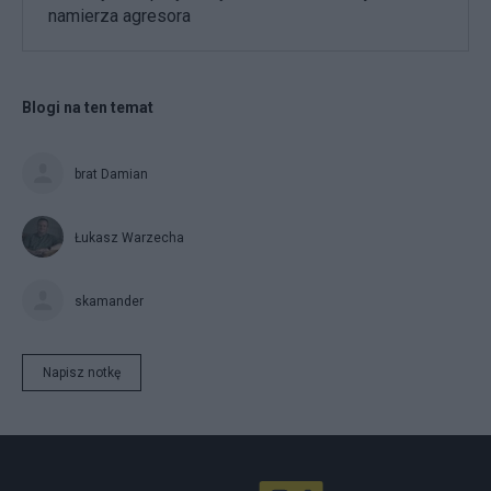
namierza agresora
Blogi na ten temat
brat Damian
Łukasz Warzecha
skamander
Napisz notkę