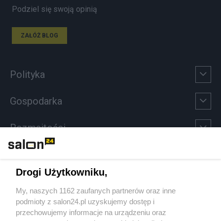
Podziel się swoją opinią
ZAŁÓŻ BLOG
Polityka
Gospodarka
Rozmaitości
Technologie
Drogi Użytkowniku,
Sport
My, naszych 1162 zaufanych partnerów oraz inne
podmioty z salon24.pl uzyskujemy dostęp i
Społeczeństwo
przechowujemy informacje na urządzeniu oraz