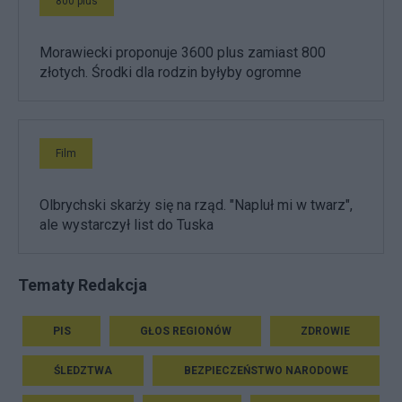
800 plus
Morawiecki proponuje 3600 plus zamiast 800
złotych. Środki dla rodzin byłyby ogromne
Film
Olbrychski skarży się na rząd. "Napluł mi w twarz",
ale wystarczył list do Tuska
Tematy Redakcja
PIS
GŁOS REGIONÓW
ZDROWIE
ŚLEDZTWA
BEZPIECZEŃSTWO NARODOWE