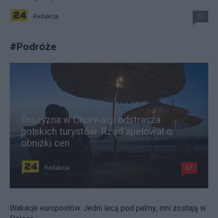
Redakcja
11
#
Podróże
Drożyzna w Chorwacji odstrasza
polskich turystów. Rząd apelował o
obniżki cen
Redakcja
67
Wakacje europosłów. Jedni lecą pod palmy, inni zostają w