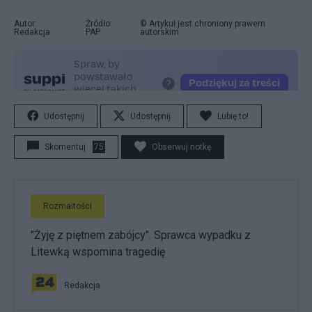
Autor:
Źródło:
© Artykuł jest chroniony prawem
Redakcja
PAP
autorskim.
Udostępnij
Udostępnij
Lubię to!
Skomentuj
75
Obserwuj notkę
Rozmaitości
"Żyję z piętnem zabójcy". Sprawca wypadku z
Litewką wspomina tragedię
Redakcja