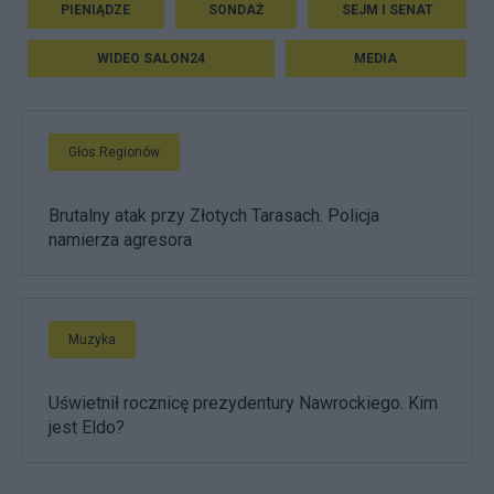
PIENIĄDZE
SONDAŻ
SEJM I SENAT
WIDEO SALON24
MEDIA
Głos Regionów
Brutalny atak przy Złotych Tarasach. Policja
namierza agresora
Muzyka
Uświetnił rocznicę prezydentury Nawrockiego. Kim
jest Eldo?