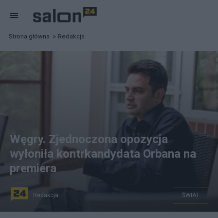
Strona główna
Redakcja
Węgry. Zjednoczona opozycja
wyłoniła kontrkandydata Orbana na
premiera
Redakcja
ŚWIAT
49-letni Marki-Zay. fot. Wikimedia