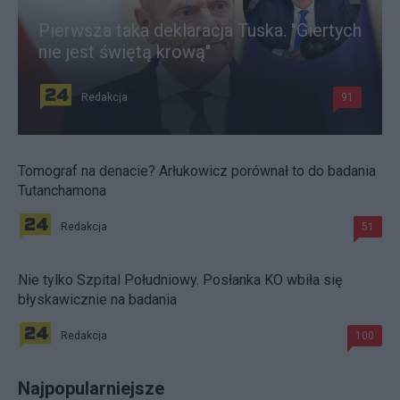
Pierwsza taka deklaracja Tuska. "Giertych
nie jest świętą krową"
Redakcja
91
Tomograf na denacie? Arłukowicz porównał to do badania
Tutanchamona
Redakcja
51
Nie tylko Szpital Południowy. Posłanka KO wbiła się
błyskawicznie na badania
Redakcja
100
Najpopularniejsze