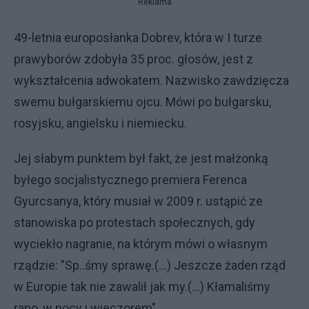
Reklama
49-letnia europosłanka Dobrev, która w I turze
prawyborów zdobyła 35 proc. głosów, jest z
wykształcenia adwokatem. Nazwisko zawdzięcza
swemu bułgarskiemu ojcu. Mówi po bułgarsku,
rosyjsku, angielsku i niemiecku.
Jej słabym punktem był fakt, że jest małżonką
byłego socjalistycznego premiera Ferenca
Gyurcsanya, który musiał w 2009 r. ustąpić ze
stanowiska po protestach społecznych, gdy
wyciekło nagranie, na którym mówi o własnym
rządzie: "Sp..śmy sprawę.(...) Jeszcze żaden rząd
w Europie tak nie zawalił jak my.(...) Kłamaliśmy
rano, w nocy i wieczorem".