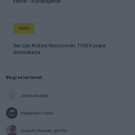
kibola? To propaganda"
Media
Nie żyje Andrzej Morozowski. TVN24 żegna
dziennikarza
Blogi na ten temat
Justyna Bazylak
Independent Trader
Grzegorz Wszołek - gw1990