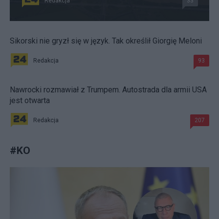
Redakcja
33
Sikorski nie gryzł się w język. Tak określił Giorgię Meloni
Redakcja
93
Nawrocki rozmawiał z Trumpem. Autostrada dla armii USA
jest otwarta
Redakcja
207
#
KO