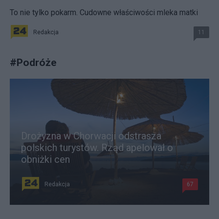
To nie tylko pokarm. Cudowne właściwości mleka matki
Redakcja
11
#
Podróże
Drożyzna w Chorwacji odstrasza
polskich turystów. Rząd apelował o
obniżki cen
Redakcja
67