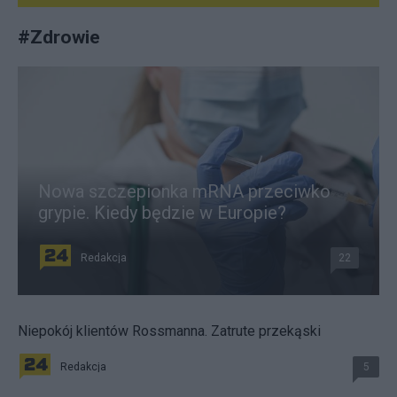
#
Zdrowie
Nowa szczepionka mRNA przeciwko
grypie. Kiedy będzie w Europie?
Redakcja
22
Niepokój klientów Rossmanna. Zatrute przekąski
Redakcja
5