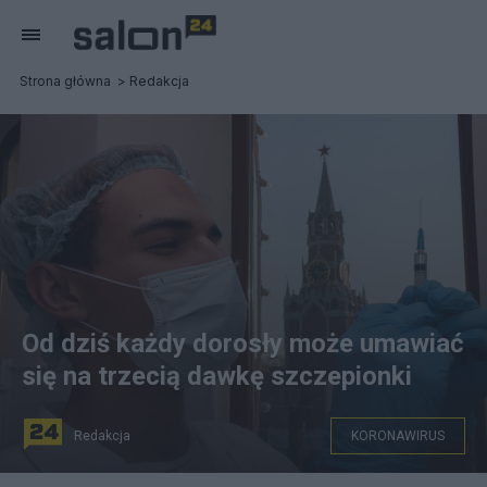
Strona główna
Redakcja
Od dziś każdy dorosły może umawiać
się na trzecią dawkę szczepionki
Redakcja
KORONAWIRUS
fot. PAP/EPA/YURI KOCHETKOV