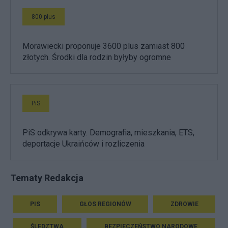
800 plus
Morawiecki proponuje 3600 plus zamiast 800
złotych. Środki dla rodzin byłyby ogromne
PiS
PiS odkrywa karty. Demografia, mieszkania, ETS,
deportacje Ukraińców i rozliczenia
Tematy Redakcja
PIS
GŁOS REGIONÓW
ZDROWIE
ŚLEDZTWA
BEZPIECZEŃSTWO NARODOWE