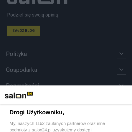
Podziel się swoją opinią
ZAŁÓŻ BLOG
Polityka
Gospodarka
Rozmaitości
Technologie
Drogi Użytkowniku,
Sport
My, naszych 1162 zaufanych partnerów oraz inne
podmioty z salon24.pl uzyskujemy dostęp i