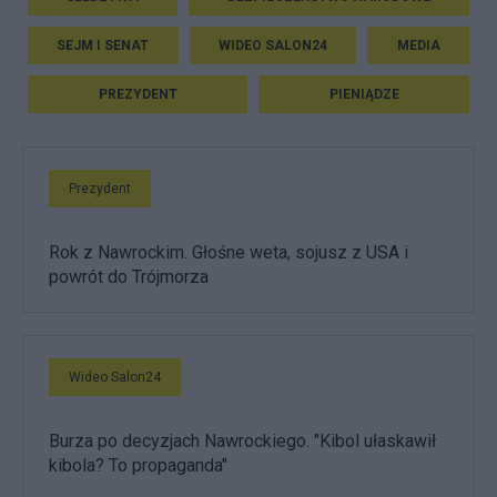
SEJM I SENAT
WIDEO SALON24
MEDIA
PREZYDENT
PIENIĄDZE
Prezydent
Rok z Nawrockim. Głośne weta, sojusz z USA i
powrót do Trójmorza
Wideo Salon24
Burza po decyzjach Nawrockiego. "Kibol ułaskawił
kibola? To propaganda"