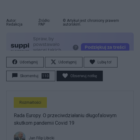
Autor:
Źródło:
© Artykuł jest chroniony prawem
Redakcja
PAP
autorskim.
Udostępnij
Udostępnij
Lubię to!
Skomentuj
110
Obserwuj notkę
Rozmaitości
Rada Europy. O przeciwdziałaniu długofalowym
skutkom pandemii Covid 19
Jan Filip Libicki