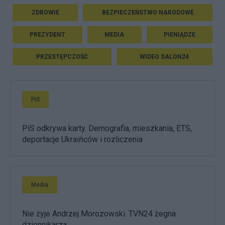
ZDROWIE
BEZPIECZEŃSTWO NARODOWE
PREZYDENT
MEDIA
PIENIĄDZE
PRZESTĘPCZOŚĆ
WIDEO SALON24
PiS
PiS odkrywa karty. Demografia, mieszkania, ETS,
deportacje Ukraińców i rozliczenia
Media
Nie żyje Andrzej Morozowski. TVN24 żegna
dziennikarza