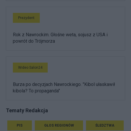
Prezydent
Rok z Nawrockim. Głośne weta, sojusz z USA i
powrót do Trójmorza
Wideo Salon24
Burza po decyzjach Nawrockiego. "Kibol ułaskawił
kibola? To propaganda"
Tematy Redakcja
PIS
GŁOS REGIONÓW
ŚLEDZTWA