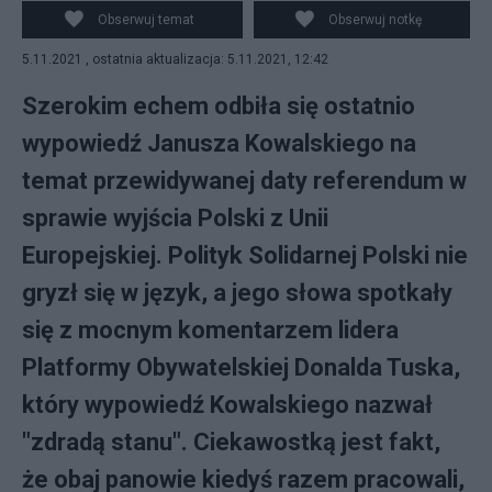
work, CC BY-SA 4.0 / Twitter
Obserwuj temat
Obserwuj notkę
5.11.2021 , ostatnia aktualizacja: 5.11.2021, 12:42
Szerokim echem odbiła się ostatnio
wypowiedź Janusza Kowalskiego na
temat przewidywanej daty referendum w
sprawie wyjścia Polski z Unii
Europejskiej. Polityk Solidarnej Polski nie
gryzł się w język, a jego słowa spotkały
się z mocnym komentarzem lidera
Platformy Obywatelskiej Donalda Tuska,
który wypowiedź Kowalskiego nazwał
"zdradą stanu". Ciekawostką jest fakt,
że obaj panowie kiedyś razem pracowali,