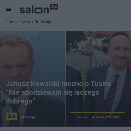
Strona główna
Redakcja
Janusz Kowalski mocno o Tusku.
“Nie spodziewam się niczego
dobrego”
Redakcja
JASTRZĘBOWSKI WYCISKA
By Mateusz Włodarczyk - www.wlodarczykfoto.pl - Own