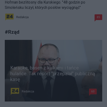
Hofman bezlitosny dla Kurskiego. "48 godzin po
Smoleńsku liczył, których posłów wyciągnąć"
Redakcja
85
#
Rząd
Karaoke, basen z kulkami i tańce
hulańce. Tak resort "przepalał" publiczną
kasę
Redakcja
60