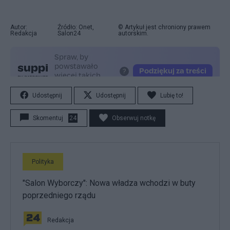
Autor:
Źródło: Onet,
© Artykuł jest chroniony prawem
Redakcja
Salon24
autorskim.
Udostępnij
Udostępnij
Lubię to!
Skomentuj
24
Obserwuj notkę
Polityka
"Salon Wyborczy": Nowa władza wchodzi w buty
poprzedniego rządu
Redakcja