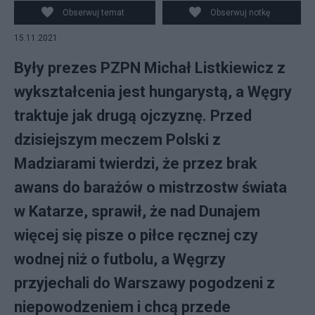
Węgier Marco Rossi (C) na Stadionie Narodowym, przed
Obserwuj temat
Obserwuj notkę
konferencją prasową w Warszawie, 14 bm. Węgrzu
15.11.2021
przygotowują się do meczu eliminacyjnego mistrzostw
świata z Polską. (gj) PAP/Leszek Szymański
Były prezes PZPN Michał Listkiewicz z
wykształcenia jest hungarystą, a Węgry
traktuje jak drugą ojczyznę. Przed
dzisiejszym meczem Polski z
Madziarami twierdzi, że przez brak
awans do barażów o mistrzostw świata
w Katarze, sprawił, że nad Dunajem
więcej się pisze o piłce ręcznej czy
wodnej niż o futbolu, a Węgrzy
przyjechali do Warszawy pogodzeni z
niepowodzeniem i chcą przede