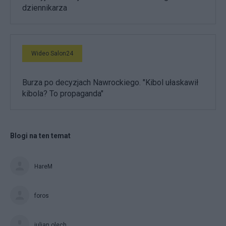
dziennikarza
Wideo Salon24
Burza po decyzjach Nawrockiego. "Kibol ułaskawił
kibola? To propaganda"
Blogi na ten temat
HareM
foros
julian olech