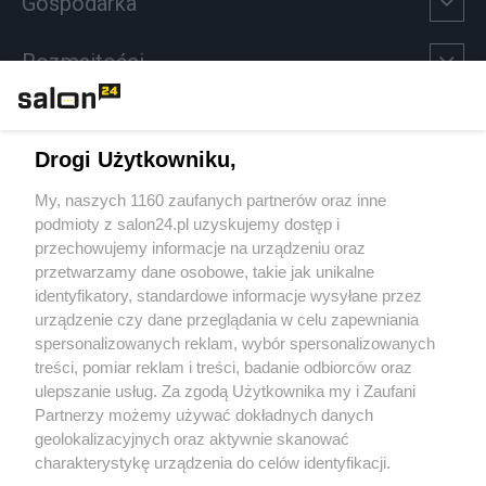
Gospodarka
Rozmaitości
Technologie
Drogi Użytkowniku,
Sport
My, naszych 1160 zaufanych partnerów oraz inne
podmioty z salon24.pl uzyskujemy dostęp i
Społeczeństwo
przechowujemy informacje na urządzeniu oraz
przetwarzamy dane osobowe, takie jak unikalne
Kultura
identyfikatory, standardowe informacje wysyłane przez
urządzenie czy dane przeglądania w celu zapewniania
spersonalizowanych reklam, wybór spersonalizowanych
treści, pomiar reklam i treści, badanie odbiorców oraz
ulepszanie usług. Za zgodą Użytkownika my i Zaufani
X
Facebook
Instagram
Youtube
Partnerzy możemy używać dokładnych danych
geolokalizacyjnych oraz aktywnie skanować
charakterystykę urządzenia do celów identyfikacji.