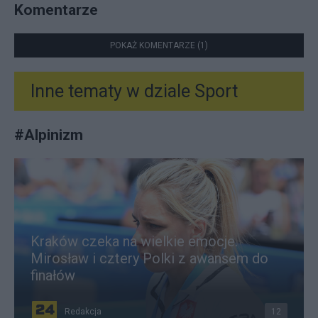
Komentarze
POKAŻ KOMENTARZE (1)
Inne tematy w dziale
Sport
#
Alpinizm
Kraków czeka na wielkie emocje.
Mirosław i cztery Polki z awansem do
finałów
Redakcja
12