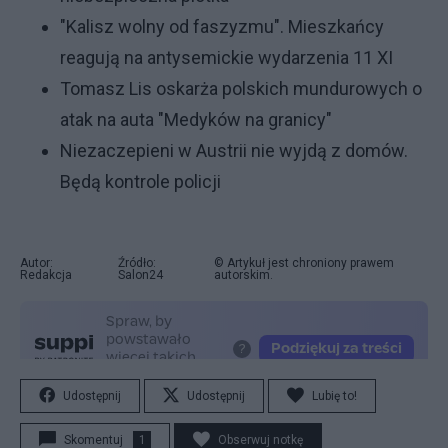
"Kalisz wolny od faszyzmu". Mieszkańcy
reagują na antysemickie wydarzenia 11 XI
Tomasz Lis oskarża polskich mundurowych o
atak na auta "Medyków na granicy"
Niezaczepieni w Austrii nie wyjdą z domów.
Będą kontrole policji
Autor:
Źródło:
© Artykuł jest chroniony prawem
Redakcja
Salon24
autorskim.
Udostępnij
Udostępnij
Lubię to!
Skomentuj
1
Obserwuj notkę