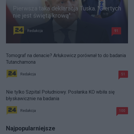
Pierwsza taka deklaracja Tuska. "Giertych
nie jest świętą krową"
Redakcja
91
Tomograf na denacie? Arłukowicz porównał to do badania
Tutanchamona
Redakcja
51
Nie tylko Szpital Południowy. Posłanka KO wbiła się
błyskawicznie na badania
Redakcja
100
Najpopularniejsze