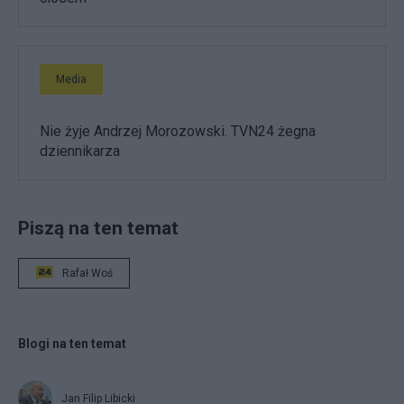
Media
Nie żyje Andrzej Morozowski. TVN24 żegna
dziennikarza
Piszą na ten temat
Rafał Woś
Blogi na ten temat
Jan Filip Libicki