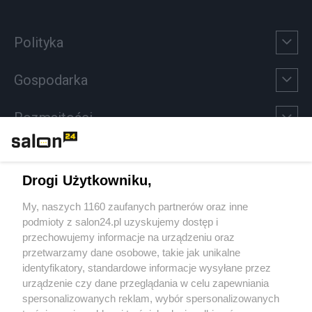
Polityka
Gospodarka
Rozmaitości
Technologie
Drogi Użytkowniku,
Sport
My, naszych 1160 zaufanych partnerów oraz inne
podmioty z salon24.pl uzyskujemy dostęp i
Społeczeństwo
przechowujemy informacje na urządzeniu oraz
przetwarzamy dane osobowe, takie jak unikalne
Kultura
identyfikatory, standardowe informacje wysyłane przez
urządzenie czy dane przeglądania w celu zapewniania
spersonalizowanych reklam, wybór spersonalizowanych