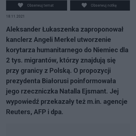
BY-SA 4.0,
Obserwuj temat
Obserwuj notkę
https://commons.wikimedia.org/w/index.php?
18.11.2021
curid=41720543
Aleksander Łukaszenka zaproponował
kanclerz Angeli Merkel utworzenie
korytarza humanitarnego do Niemiec dla
2 tys. migrantów, którzy znajdują się
przy granicy z Polską. O propozycji
prezydenta Białorusi poinformowała
jego rzeczniczka Natalla Ejsmant. Jej
wypowiedź przekazały też m.in. agencje
Reuters, AFP i dpa.