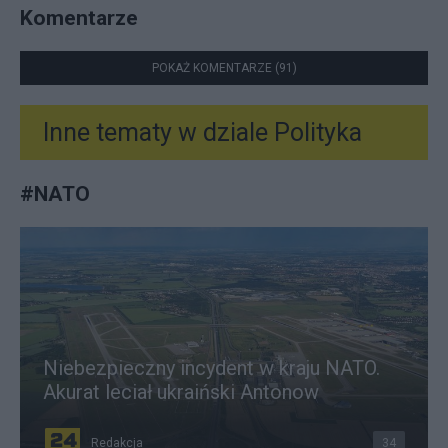
Komentarze
POKAŻ KOMENTARZE (91)
Inne tematy w dziale
Polityka
#
NATO
Niebezpieczny incydent w kraju NATO.
Akurat leciał ukraiński Antonow
Redakcja
34