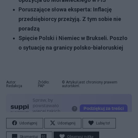
Poruszające słowa eksperta: Inflację
przedsiębiorcy przeżyją. Z tym sobie nie
poradzą
Spięcie Polski i Niemiec w Brukseli. Poszło
o sytuację na granicy polsko-białoruskiej
Autor:
Źródło:
© Artykuł jest chroniony prawem
Redakcja
PAP
autorskim.
Udostępnij
Udostępnij
Lubię to!
Skomentuj
91
Obserwuj notkę