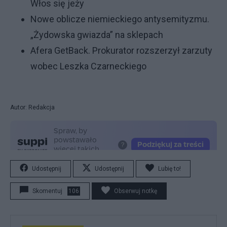
Włos się jeży
Nowe oblicze niemieckiego antysemityzmu.
„Żydowska gwiazda” na sklepach
Afera GetBack. Prokurator rozszerzył zarzuty
wobec Leszka Czarneckiego
Autor: Redakcja
Udostępnij
Udostępnij
Lubię to!
Skomentuj
106
Obserwuj notkę