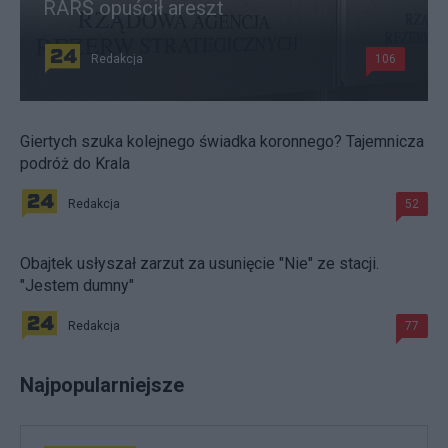
RARS opuścił areszt
Redakcja
106
Giertych szuka kolejnego świadka koronnego? Tajemnicza
podróż do Krala
Redakcja
52
Obajtek usłyszał zarzut za usunięcie "Nie" ze stacji.
"Jestem dumny"
Redakcja
77
Najpopularniejsze