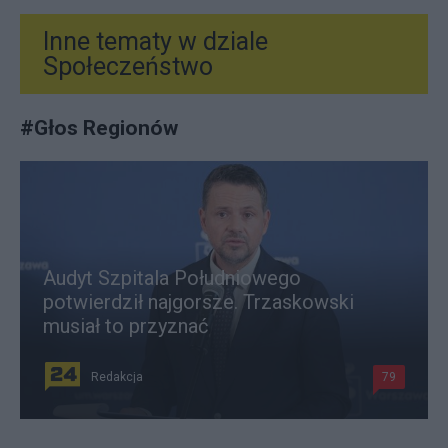
Inne tematy w dziale
Społeczeństwo
#
Głos Regionów
Audyt Szpitala Południowego
potwierdził najgorsze. Trzaskowski
musiał to przyznać
Redakcja
79