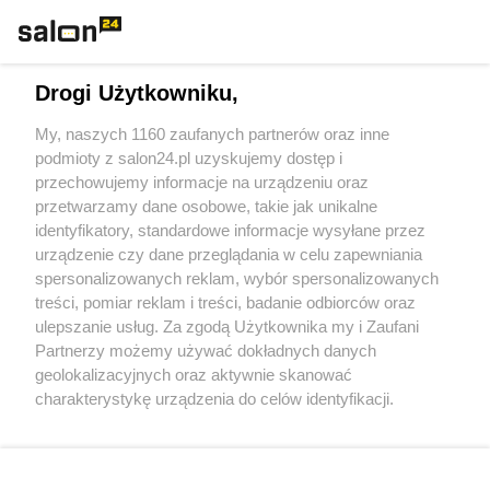
Technologie
Drogi Użytkowniku,
Sport
My, naszych 1160 zaufanych partnerów oraz inne
podmioty z salon24.pl uzyskujemy dostęp i
Społeczeństwo
przechowujemy informacje na urządzeniu oraz
przetwarzamy dane osobowe, takie jak unikalne
Kultura
identyfikatory, standardowe informacje wysyłane przez
urządzenie czy dane przeglądania w celu zapewniania
spersonalizowanych reklam, wybór spersonalizowanych
treści, pomiar reklam i treści, badanie odbiorców oraz
ulepszanie usług. Za zgodą Użytkownika my i Zaufani
X
Facebook
Instagram
Youtube
Partnerzy możemy używać dokładnych danych
geolokalizacyjnych oraz aktywnie skanować
charakterystykę urządzenia do celów identyfikacji.
Web Content Media sp. z o. o. © 2022
Ponieważ cenimy Twoją prywatność, prosimy o zgodę na
korzystanie z tych technologii poprzez kliknięcie
„Akceptuję”. Zgoda jest dobrowolna i zawsze możesz ją
Pomoc
O nas
Praca
Reklama
Kontakt