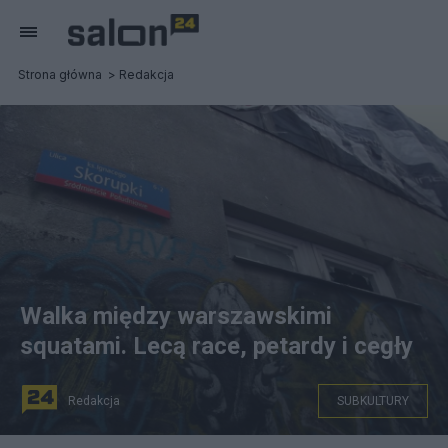
Strona główna
Redakcja
Walka między warszawskimi
squatami. Lecą race, petardy i cegły
Redakcja
SUBKULTURY
Piotr Drabik, Squat "Przychodnia" przy ul. Skorupki; (CC